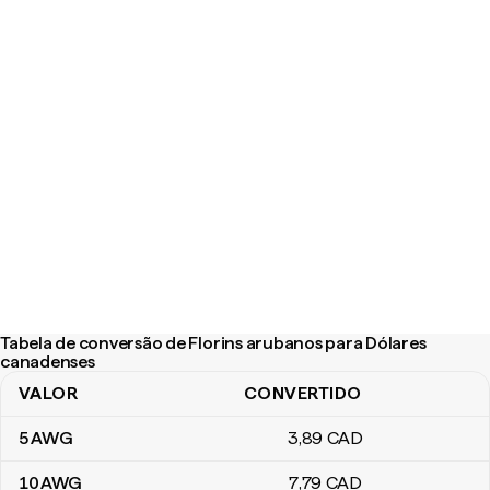
Tabela de conversão de Florins arubanos para Dólares
canadenses
VALOR
CONVERTIDO
Tabela de conversão de Florins arubanos para Dólares canaden
5
AWG
3
,89
CAD
10
AWG
7
,79
CAD