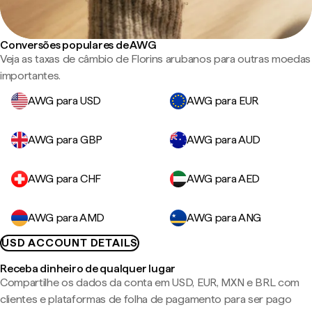
Conversões populares de AWG
Veja as taxas de câmbio de Florins arubanos para outras moedas
importantes.
AWG para USD
AWG para EUR
AWG para GBP
AWG para AUD
AWG para CHF
AWG para AED
AWG para AMD
AWG para ANG
USD ACCOUNT DETAILS
Receba dinheiro de qualquer lugar
Compartilhe os dados da conta em USD, EUR, MXN e BRL com
clientes e plataformas de folha de pagamento para ser pago