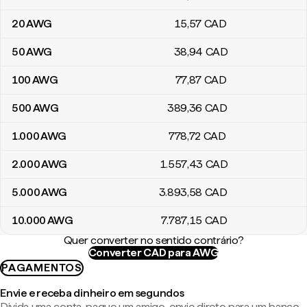
20
AWG
15
,57
CAD
50
AWG
38
,94
CAD
100
AWG
77
,87
CAD
500
AWG
389
,36
CAD
1.000
AWG
778
,72
CAD
2.000
AWG
1.557
,43
CAD
5.000
AWG
3.893
,58
CAD
10.000
AWG
7.787
,15
CAD
Quer converter no sentido contrário?
Converter CAD para AWG
PAGAMENTOS
Envie e receba dinheiro em segundos
Divida uma conta, pague um amigo, envie direto para um banco