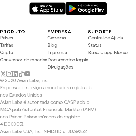
PRODUTO
EMPRESA
SUPORTE
Países
Carreiras
Central de Ajuda
Tarifas
Blog
Status
Cripto
Imprensa
Baixe o app Morse
Conversor de moedas
Documentos legais
Divulgações
© 2026 Avian Labs, Inc
Empresa de serviços monetários registrada
nos Estados Unidos
Avian Labs é autorizada como CASP sob o
MiCA pela Autoriteit Financiële Markten (AFM)
nos Países Baixos (número de registro
41000005).
Avian Labs USA, Inc., NMLS ID # 2639252