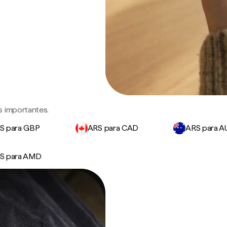
s importantes.
S para GBP
ARS para CAD
ARS para 
S para AMD