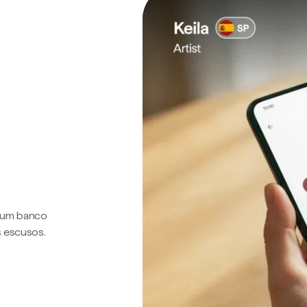
a um banco
s escusos.