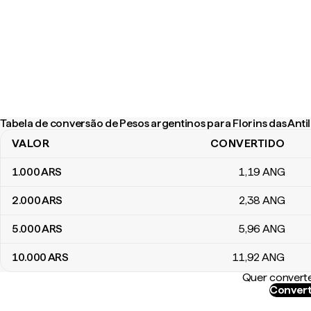
Tabela de conversão de Pesos argentinos para Florins das Ant
VALOR
CONVERTIDO
Tabela de conversão de Pesos argentinos para Florins das Antil
1.000
ARS
1
,19
ANG
2.000
ARS
2
,38
ANG
5.000
ARS
5
,96
ANG
10.000
ARS
11
,92
ANG
Quer converte
Convert