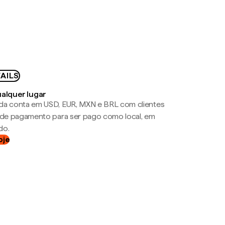
AILS
ualquer lugar
da conta em USD, EUR, MXN e BRL com clientes
a de pagamento para ser pago como local, em
do.
oje