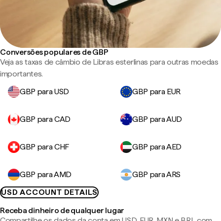
Conversões populares de GBP
Veja as taxas de câmbio de Libras esterlinas para outras moedas
importantes.
GBP para USD
GBP para EUR
GBP para CAD
GBP para AUD
GBP para CHF
GBP para AED
GBP para AMD
GBP para ARS
USD ACCOUNT DETAILS
Receba dinheiro de qualquer lugar
Compartilhe os dados da conta em USD, EUR, MXN e BRL com