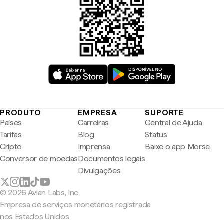
PRODUTO
EMPRESA
SUPORTE
Países
Carreiras
Central de Ajuda
Tarifas
Blog
Status
Cripto
Imprensa
Baixe o app Morse
Conversor de moedas
Documentos legais
Divulgações
© 2026 Avian Labs, Inc
Empresa de serviços monetários registrada
nos Estados Unidos