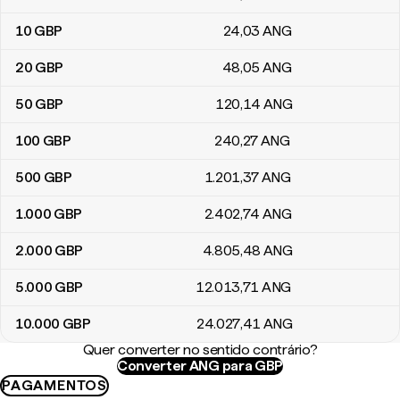
10
GBP
24
,03
ANG
20
GBP
48
,05
ANG
50
GBP
120
,14
ANG
100
GBP
240
,27
ANG
500
GBP
1.201
,37
ANG
1.000
GBP
2.402
,74
ANG
2.000
GBP
4.805
,48
ANG
5.000
GBP
12.013
,71
ANG
10.000
GBP
24.027
,41
ANG
Quer converter no sentido contrário?
Converter ANG para GBP
PAGAMENTOS