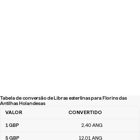
Tabela de conversão de Libras esterlinas para Florins das
Antilhas Holandesas
VALOR
CONVERTIDO
Tabela de conversão de Libras esterlinas para Florins das Antilh
1
GBP
2
,40
ANG
5
GBP
12
,01
ANG