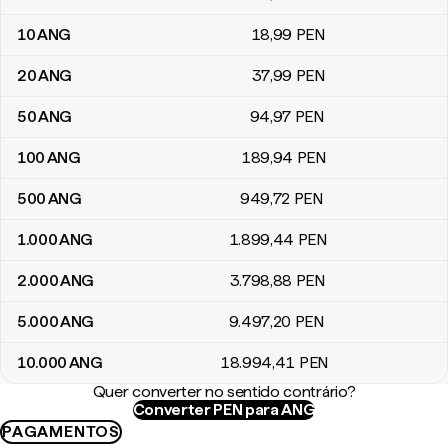
10
ANG
18
,99
PEN
20
ANG
37
,99
PEN
50
ANG
94
,97
PEN
100
ANG
189
,94
PEN
500
ANG
949
,72
PEN
1.000
ANG
1.899
,44
PEN
2.000
ANG
3.798
,88
PEN
5.000
ANG
9.497
,20
PEN
10.000
ANG
18.994
,41
PEN
Quer converter no sentido contrário?
Converter PEN para ANG
PAGAMENTOS