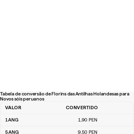
Tabela de conversão de Florins das Antilhas Holandesas para
Novos sóis peruanos
VALOR
CONVERTIDO
Tabela de conversão de Florins das Antilhas Holandesas para No
1
ANG
1
,90
PEN
5
ANG
9
,50
PEN