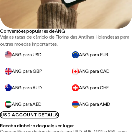
Conversões populares de ANG
Veja as taxas de câmbio de Florins das Antilhas Holandesas para
outras moedas importantes.
ANG para USD
ANG para EUR
ANG para GBP
ANG para CAD
ANG para AUD
ANG para CHF
ANG para AED
ANG para AMD
USD ACCOUNT DETAILS
Receba dinheiro de qualquer lugar
Compartilhe os dados da conta em USD, EUR, MXN e BRL com