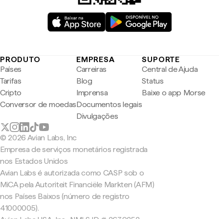
PRODUTO
EMPRESA
SUPORTE
Países
Carreiras
Central de Ajuda
Tarifas
Blog
Status
Cripto
Imprensa
Baixe o app Morse
Conversor de moedas
Documentos legais
Divulgações
© 2026 Avian Labs, Inc
Empresa de serviços monetários registrada
nos Estados Unidos
Avian Labs é autorizada como CASP sob o
MiCA pela Autoriteit Financiële Markten (AFM)
nos Países Baixos (número de registro
41000005).