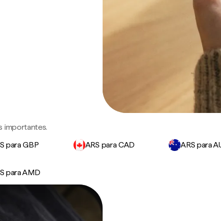
s importantes.
S para GBP
ARS para CAD
ARS para 
S para AMD