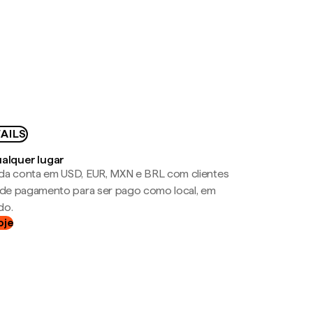
AILS
ualquer lugar
da conta em USD, EUR, MXN e BRL com clientes
a de pagamento para ser pago como local, em
do.
oje