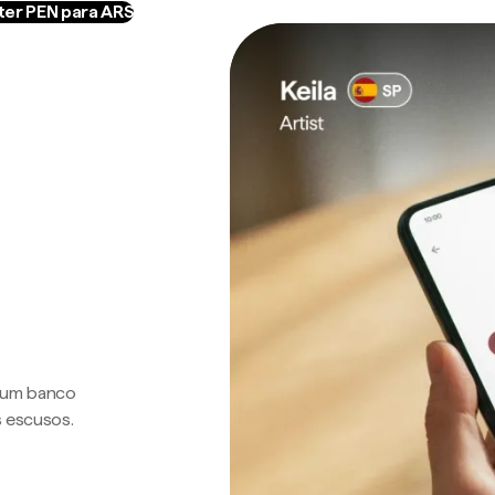
er PEN para ARS
a um banco
s escusos.