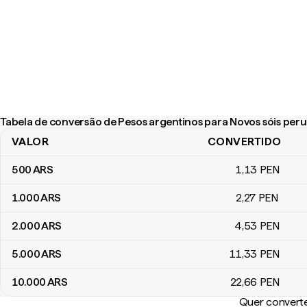
Tabela de conversão de Pesos argentinos para Novos sóis per
VALOR
CONVERTIDO
Tabela de conversão de Pesos argentinos para Novos sóis peru
500
ARS
1
,13
PEN
1.000
ARS
2
,27
PEN
2.000
ARS
4
,53
PEN
5.000
ARS
11
,33
PEN
10.000
ARS
22
,66
PEN
Quer converte