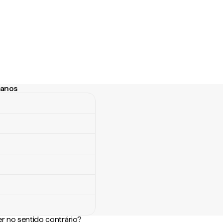
uanos
anos
r no sentido contrário?