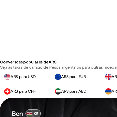
Conversões populares de ARS
Veja as taxas de câmbio de Pesos argentinos para outras moeda
ARS para USD
ARS para EUR
AR
ARS para CHF
ARS para AED
AR