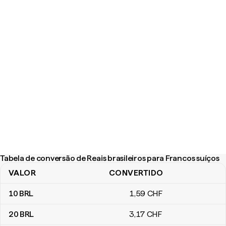
Tabela de conversão de Reais brasileiros para Francos suíços
VALOR
CONVERTIDO
Tabela de conversão de Reais brasileiros para Francos suíços
10
BRL
1
,59
CHF
20
BRL
3
,17
CHF