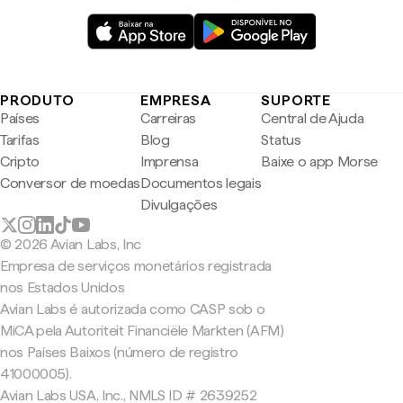
PRODUTO
EMPRESA
SUPORTE
Países
Carreiras
Central de Ajuda
Tarifas
Blog
Status
Cripto
Imprensa
Baixe o app Morse
Conversor de moedas
Documentos legais
Divulgações
© 2026 Avian Labs, Inc
Empresa de serviços monetários registrada
nos Estados Unidos
Avian Labs é autorizada como CASP sob o
MiCA pela Autoriteit Financiële Markten (AFM)
nos Países Baixos (número de registro
41000005).
Avian Labs USA, Inc., NMLS ID # 2639252