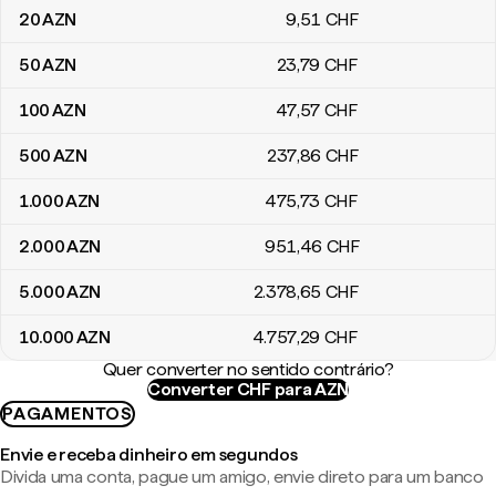
20
AZN
9
,51
CHF
50
AZN
23
,79
CHF
100
AZN
47
,57
CHF
500
AZN
237
,86
CHF
1.000
AZN
475
,73
CHF
2.000
AZN
951
,46
CHF
5.000
AZN
2.378
,65
CHF
10.000
AZN
4.757
,29
CHF
Quer converter no sentido contrário?
Converter CHF para AZN
PAGAMENTOS
Envie e receba dinheiro em segundos
Divida uma conta, pague um amigo, envie direto para um banco