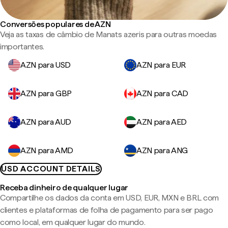
Conversões populares de AZN
Veja as taxas de câmbio de Manats azeris para outras moedas
importantes.
AZN para USD
AZN para EUR
AZN para GBP
AZN para CAD
AZN para AUD
AZN para AED
AZN para AMD
AZN para ANG
USD ACCOUNT DETAILS
Receba dinheiro de qualquer lugar
Compartilhe os dados da conta em USD, EUR, MXN e BRL com
clientes e plataformas de folha de pagamento para ser pago
como local, em qualquer lugar do mundo.