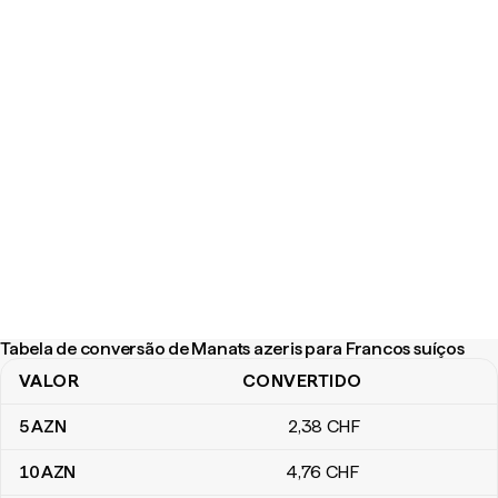
Tabela de conversão de Manats azeris para Francos suíços
VALOR
CONVERTIDO
Tabela de conversão de Manats azeris para Francos suíços
5
AZN
2
,38
CHF
10
AZN
4
,76
CHF