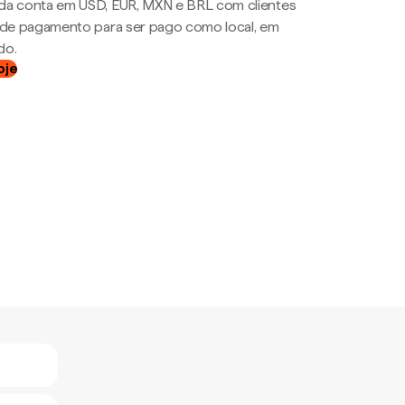
da conta em USD, EUR, MXN e BRL com clientes
a de pagamento para ser pago como local, em
do.
oje