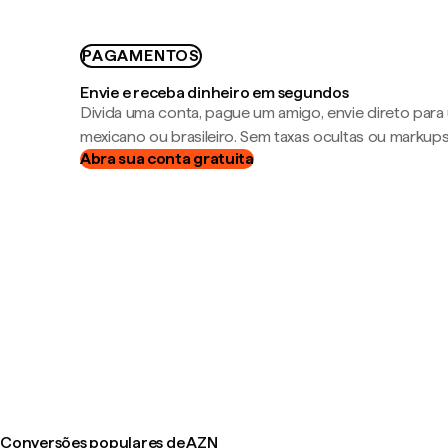
PAGAMENTOS
Envie e receba dinheiro em segundos
Divida uma conta, pague um amigo, envie direto par
mexicano ou brasileiro. Sem taxas ocultas ou markup
Abra sua conta gratuita
Conversões populares de AZN