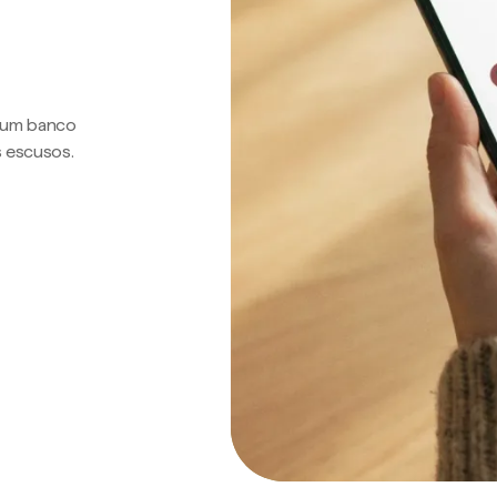
a um banco
s escusos.