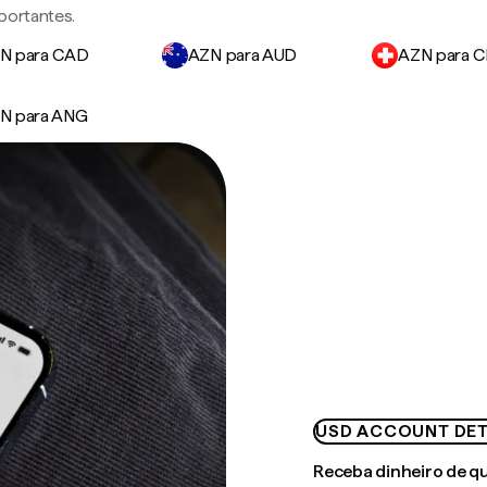
portantes.
N para CAD
AZN para AUD
AZN para 
N para ANG
USD ACCOUNT DET
Receba dinheiro de q