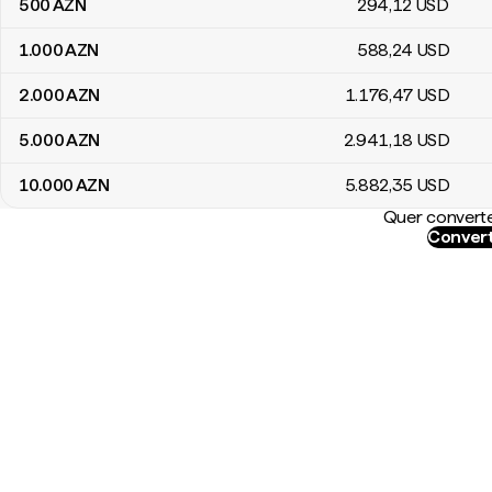
500
AZN
294
,12
USD
1.000
AZN
588
,24
USD
2.000
AZN
1.176
,47
USD
5.000
AZN
2.941
,18
USD
10.000
AZN
5.882
,35
USD
Quer converte
Convert