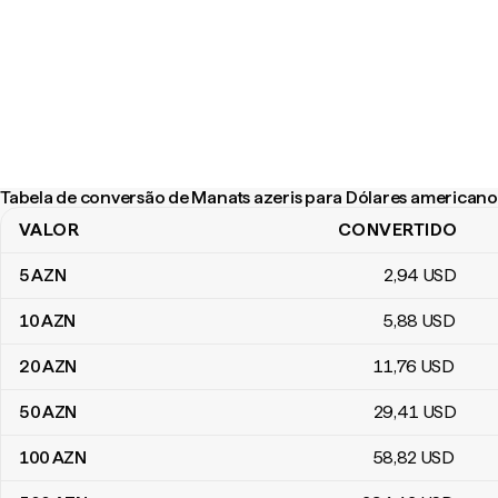
Tabela de conversão de Manats azeris para Dólares americano
VALOR
CONVERTIDO
Tabela de conversão de Manats azeris para Dólares americanos
5
AZN
2
,94
USD
10
AZN
5
,88
USD
20
AZN
11
,76
USD
50
AZN
29
,41
USD
100
AZN
58
,82
USD