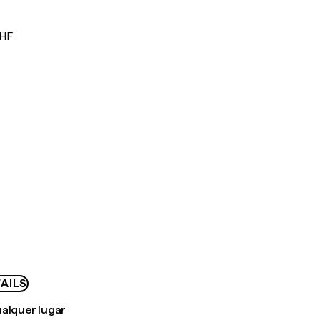
CHF
AILS
ualquer lugar