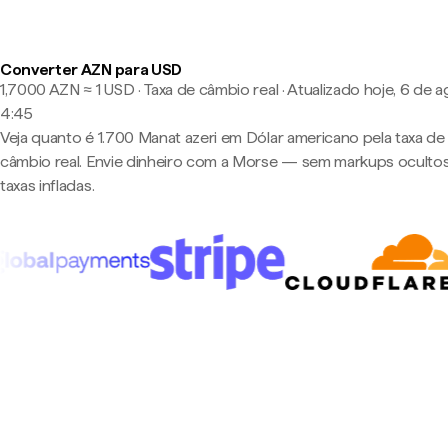
Converter AZN para USD
1,7000 AZN ≈ 1 USD · Taxa de câmbio real
·
Atualizado hoje, 6 de a
4:45
Veja quanto é 1.700 Manat azeri em Dólar americano pela taxa de
câmbio real. Envie dinheiro com a Morse — sem markups oculto
taxas infladas.