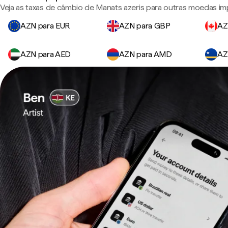
Veja as taxas de câmbio de Manats azeris para outras moedas im
AZN para EUR
AZN para GBP
AZ
AZN para AED
AZN para AMD
AZ