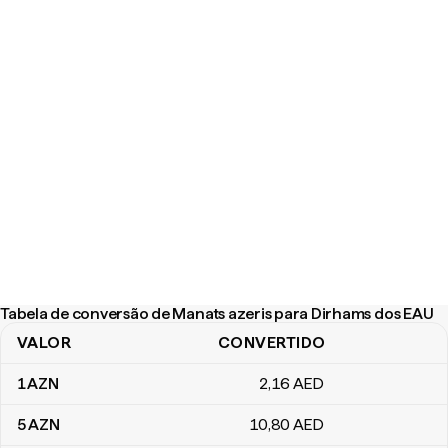
Tabela de conversão de Manats azeris para Dirhams dos EAU
VALOR
CONVERTIDO
Tabela de conversão de Manats azeris para Dirhams dos EAU
1
AZN
2
,16
AED
5
AZN
10
,80
AED