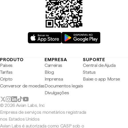
PRODUTO
EMPRESA
SUPORTE
Países
Carreiras
Central de Ajuda
Tarifas
Blog
Status
Cripto
Imprensa
Baixe o app Morse
Conversor de moedas
Documentos legais
Divulgações
© 2026 Avian Labs, Inc
Empresa de serviços monetários registrada
nos Estados Unidos
Avian Labs é autorizada como CASP sob o