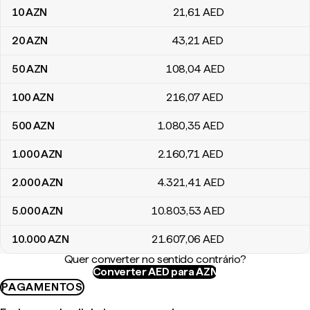
10
AZN
21
,61
AED
20
AZN
43
,21
AED
50
AZN
108
,04
AED
100
AZN
216
,07
AED
500
AZN
1.080
,35
AED
1.000
AZN
2.160
,71
AED
2.000
AZN
4.321
,41
AED
5.000
AZN
10.803
,53
AED
10.000
AZN
21.607
,06
AED
Quer converter no sentido contrário?
Converter AED para AZN
PAGAMENTOS