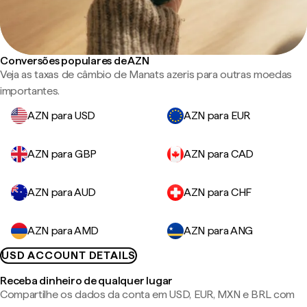
Conversões populares de AZN
Veja as taxas de câmbio de Manats azeris para outras moedas
importantes.
AZN para USD
AZN para EUR
AZN para GBP
AZN para CAD
AZN para AUD
AZN para CHF
AZN para AMD
AZN para ANG
USD ACCOUNT DETAILS
Receba dinheiro de qualquer lugar
Compartilhe os dados da conta em USD, EUR, MXN e BRL com