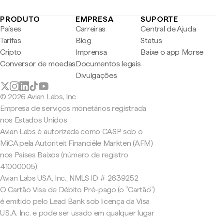
PRODUTO
EMPRESA
SUPORTE
Países
Carreiras
Central de Ajuda
Tarifas
Blog
Status
Cripto
Imprensa
Baixe o app Morse
Conversor de moedas
Documentos legais
Divulgações
© 2026 Avian Labs, Inc
Empresa de serviços monetários registrada
nos Estados Unidos
Avian Labs é autorizada como CASP sob o
MiCA pela Autoriteit Financiële Markten (AFM)
nos Países Baixos (número de registro
41000005).
Avian Labs USA, Inc., NMLS ID # 2639252
O Cartão Visa de Débito Pré-pago (o "Cartão")
é emitido pelo Lead Bank sob licença da Visa
U.S.A. Inc. e pode ser usado em qualquer lugar