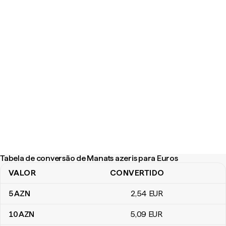
Tabela de conversão de Manats azeris para Euros
VALOR
CONVERTIDO
Tabela de conversão de Manats azeris para Euros
5
AZN
2
,54
EUR
10
AZN
5
,09
EUR