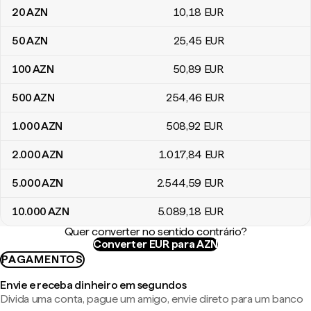
20
AZN
10
,18
EUR
50
AZN
25
,45
EUR
100
AZN
50
,89
EUR
500
AZN
254
,46
EUR
1.000
AZN
508
,92
EUR
2.000
AZN
1.017
,84
EUR
5.000
AZN
2.544
,59
EUR
10.000
AZN
5.089
,18
EUR
Quer converter no sentido contrário?
Converter EUR para AZN
PAGAMENTOS
Envie e receba dinheiro em segundos
Divida uma conta, pague um amigo, envie direto para um banco