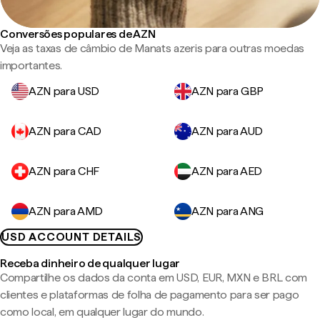
Conversões populares de AZN
Veja as taxas de câmbio de Manats azeris para outras moedas
importantes.
AZN para USD
AZN para GBP
AZN para CAD
AZN para AUD
AZN para CHF
AZN para AED
AZN para AMD
AZN para ANG
USD ACCOUNT DETAILS
Receba dinheiro de qualquer lugar
Compartilhe os dados da conta em USD, EUR, MXN e BRL com
clientes e plataformas de folha de pagamento para ser pago
como local, em qualquer lugar do mundo.