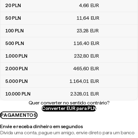
20
PLN
4
,66
EUR
50
PLN
11
,64
EUR
100
PLN
23
,28
EUR
500
PLN
116
,40
EUR
1.000
PLN
232
,80
EUR
2.000
PLN
465
,60
EUR
5.000
PLN
1.164
,01
EUR
10.000
PLN
2.328
,01
EUR
Quer converter no sentido contrário?
Converter EUR para PLN
PAGAMENTOS
Envie e receba dinheiro em segundos
Divida uma conta, pague um amigo, envie direto para um banco