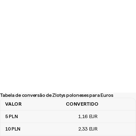
Tabela de conversão de Zlotys poloneses para Euros
VALOR
CONVERTIDO
Tabela de conversão de Zlotys poloneses para Euros
5
PLN
1
,16
EUR
10
PLN
2
,33
EUR