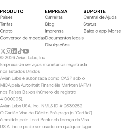
PRODUTO
EMPRESA
SUPORTE
Países
Carreiras
Central de Ajuda
Tarifas
Blog
Status
Cripto
Imprensa
Baixe o app Morse
Conversor de moedas
Documentos legais
Divulgações
© 2026 Avian Labs, Inc
Empresa de serviços monetários registrada
nos Estados Unidos
Avian Labs é autorizada como CASP sob o
MiCA pela Autoriteit Financiële Markten (AFM)
nos Países Baixos (número de registro
41000005).
Avian Labs USA, Inc., NMLS ID # 2639252
O Cartão Visa de Débito Pré-pago (o "Cartão")
é emitido pelo Lead Bank sob licença da Visa
U.S.A. Inc. e pode ser usado em qualquer lugar