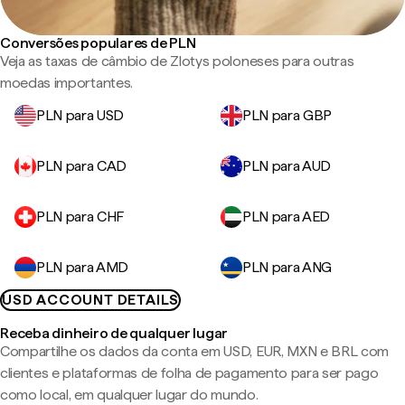
Conversões populares de PLN
Veja as taxas de câmbio de Zlotys poloneses para outras
moedas importantes.
PLN para USD
PLN para GBP
PLN para CAD
PLN para AUD
PLN para CHF
PLN para AED
PLN para AMD
PLN para ANG
USD ACCOUNT DETAILS
Receba dinheiro de qualquer lugar
Compartilhe os dados da conta em USD, EUR, MXN e BRL com
clientes e plataformas de folha de pagamento para ser pago
como local, em qualquer lugar do mundo.