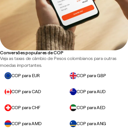
Conversões populares de COP
Veja as taxas de câmbio de Pesos colombianos para outras
moedas importantes.
COP para EUR
COP para GBP
COP para CAD
COP para AUD
COP para CHF
COP para AED
COP para AMD
COP para ANG