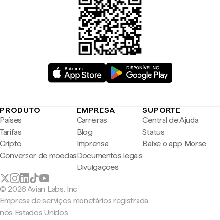
PRODUTO
EMPRESA
SUPORTE
Países
Carreiras
Central de Ajuda
Tarifas
Blog
Status
Cripto
Imprensa
Baixe o app Morse
Conversor de moedas
Documentos legais
Divulgações
© 2026 Avian Labs, Inc
Empresa de serviços monetários registrada
nos Estados Unidos