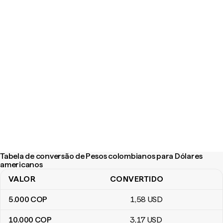
Tabela de conversão de Pesos colombianos para Dólares
americanos
VALOR
CONVERTIDO
Tabela de conversão de Pesos colombianos para Dólares ameri
5.000
COP
1
,58
USD
10.000
COP
3
,17
USD