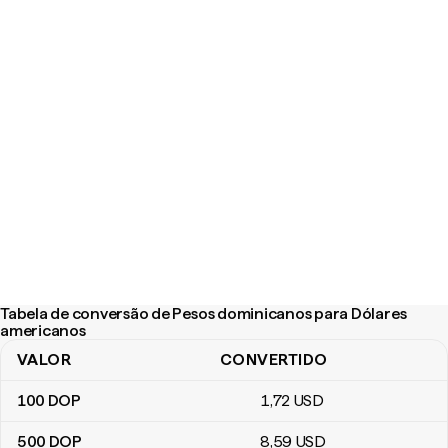
Tabela de conversão de Pesos dominicanos para Dólares
americanos
VALOR
CONVERTIDO
Tabela de conversão de Pesos dominicanos para Dólares ameri
100
DOP
1
,72
USD
500
DOP
8
,59
USD