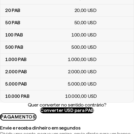
20
PAB
20
,00
USD
50
PAB
50
,00
USD
100
PAB
100
,00
USD
500
PAB
500
,00
USD
1.000
PAB
1.000
,00
USD
2.000
PAB
2.000
,00
USD
5.000
PAB
5.000
,00
USD
10.000
PAB
10.000
,00
USD
Quer converter no sentido contrário?
Converter USD para PAB
PAGAMENTOS
Envie e receba dinheiro em segundos
Divida uma conta, pague um amigo, envie direto para um banco