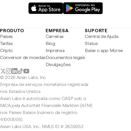
PRODUTO
EMPRESA
SUPORTE
Países
Carreiras
Central de Ajuda
Tarifas
Blog
Status
Cripto
Imprensa
Baixe o app Morse
Conversor de moedas
Documentos legais
Divulgações
© 2026 Avian Labs, Inc
Empresa de serviços monetários registrada
nos Estados Unidos
Avian Labs é autorizada como CASP sob o
MiCA pela Autoriteit Financiële Markten (AFM)
nos Países Baixos (número de registro
41000005).
Avian Labs USA, Inc., NMLS ID # 2639252