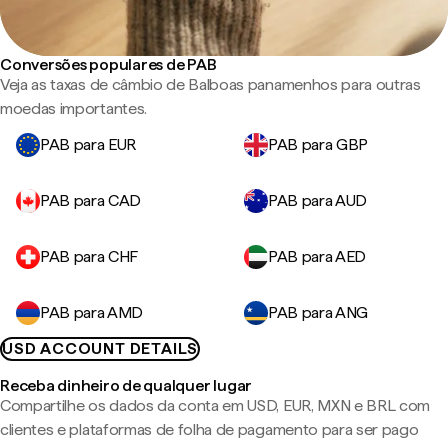
Conversões populares de PAB
Veja as taxas de câmbio de Balboas panamenhos para outras
moedas importantes.
PAB para EUR
PAB para GBP
PAB para CAD
PAB para AUD
PAB para CHF
PAB para AED
PAB para AMD
PAB para ANG
USD ACCOUNT DETAILS
Receba dinheiro de qualquer lugar
Compartilhe os dados da conta em USD, EUR, MXN e BRL com
clientes e plataformas de folha de pagamento para ser pago