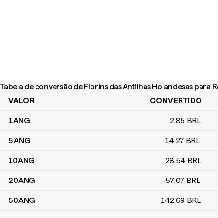
Tabela de conversão de Florins das Antilhas Holandesas para Re
VALOR
CONVERTIDO
Tabela de conversão de Florins das Antilhas Holandesas para Reai
1
ANG
2
,85
BRL
5
ANG
14
,27
BRL
10
ANG
28
,54
BRL
20
ANG
57
,07
BRL
50
ANG
142
,69
BRL