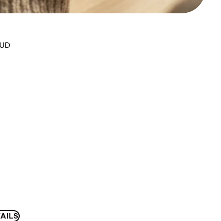
AUD
AILS