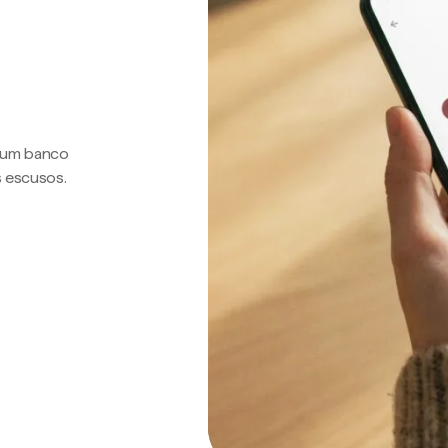
a um banco
s escusos.