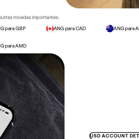
 outras moedas importantes.
G para GBP
ANG para CAD
ANG para 
G para AMD
USD ACCOUNT DET