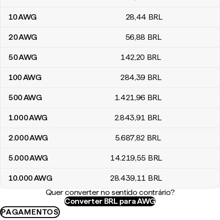
10
AWG
28
,44
BRL
20
AWG
56
,88
BRL
50
AWG
142
,20
BRL
100
AWG
284
,39
BRL
500
AWG
1.421
,96
BRL
1.000
AWG
2.843
,91
BRL
2.000
AWG
5.687
,82
BRL
5.000
AWG
14.219
,55
BRL
10.000
AWG
28.439
,11
BRL
Quer converter no sentido contrário?
Converter BRL para AWG
PAGAMENTOS