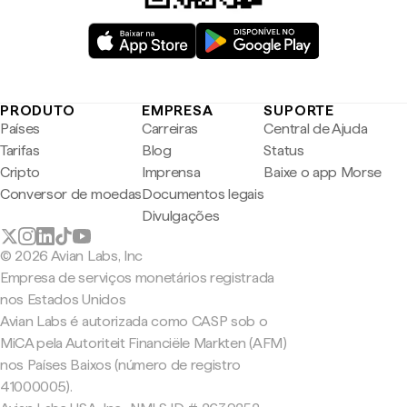
PRODUTO
EMPRESA
SUPORTE
Países
Carreiras
Central de Ajuda
Tarifas
Blog
Status
Cripto
Imprensa
Baixe o app Morse
Conversor de moedas
Documentos legais
Divulgações
© 2026 Avian Labs, Inc
Empresa de serviços monetários registrada
nos Estados Unidos
Avian Labs é autorizada como CASP sob o
MiCA pela Autoriteit Financiële Markten (AFM)
nos Países Baixos (número de registro
41000005).