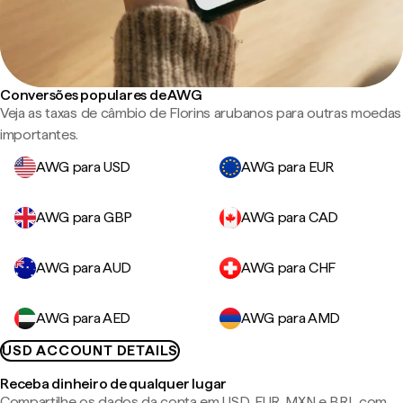
Conversões populares de AWG
Veja as taxas de câmbio de Florins arubanos para outras moedas
importantes.
AWG para USD
AWG para EUR
AWG para GBP
AWG para CAD
AWG para AUD
AWG para CHF
AWG para AED
AWG para AMD
USD ACCOUNT DETAILS
Receba dinheiro de qualquer lugar
Compartilhe os dados da conta em USD, EUR, MXN e BRL com