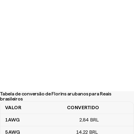
Tabela de conversão de Florins arubanos para Reais
brasileiros
VALOR
CONVERTIDO
Tabela de conversão de Florins arubanos para Reais brasileiros
1
AWG
2
,84
BRL
5
AWG
14
,22
BRL