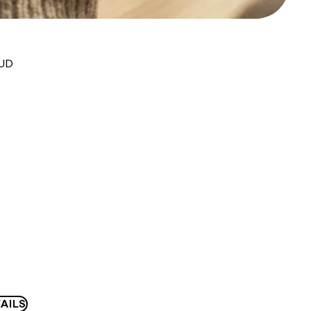
AUD
AILS