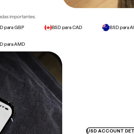
edas importantes.
D para GBP
BSD para CAD
BSD para 
D para AMD
USD ACCOUNT DET