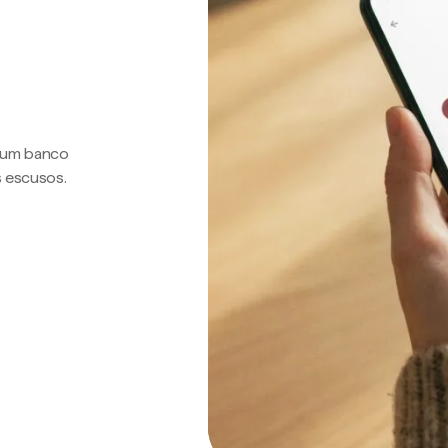
a um banco
s escusos.