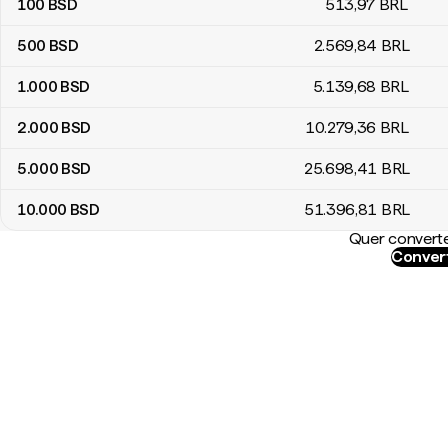
100
BSD
513
,97
BRL
500
BSD
2.569
,84
BRL
1.000
BSD
5.139
,68
BRL
2.000
BSD
10.279
,36
BRL
5.000
BSD
25.698
,41
BRL
10.000
BSD
51.396
,81
BRL
Quer converte
Convert