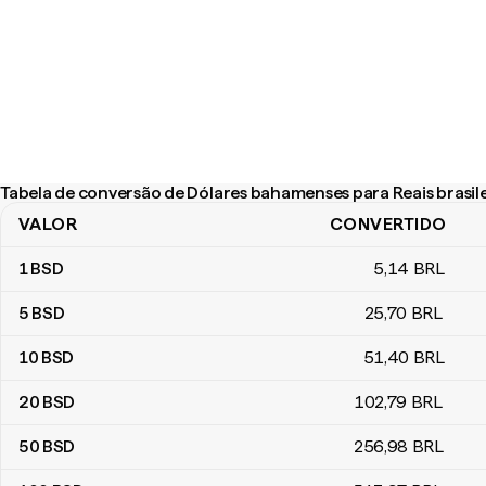
Tabela de conversão de Dólares bahamenses para Reais brasile
VALOR
CONVERTIDO
Tabela de conversão de Dólares bahamenses para Reais brasilei
1
BSD
5
,14
BRL
5
BSD
25
,70
BRL
10
BSD
51
,40
BRL
20
BSD
102
,79
BRL
50
BSD
256
,98
BRL