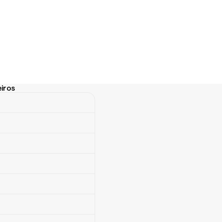
iros
ros