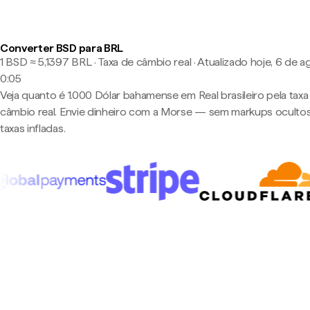
Converter BSD para BRL
1 BSD ≈ 5,1397 BRL · Taxa de câmbio real
·
Atualizado hoje, 6 de a
0:05
Veja quanto é 1.000 Dólar bahamense em Real brasileiro pela taxa
câmbio real. Envie dinheiro com a Morse — sem markups oculto
taxas infladas.