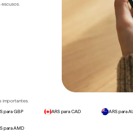
s escusos.
s importantes.
S para GBP
ARS para CAD
ARS para 
S para AMD