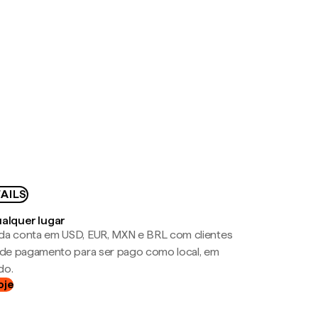
AILS
ualquer lugar
da conta em USD, EUR, MXN e BRL com clientes
a de pagamento para ser pago como local, em
do.
oje