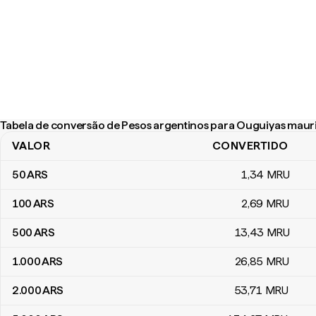
Tabela de conversão de Pesos argentinos para Ouguiyas maur
VALOR
CONVERTIDO
Tabela de conversão de Pesos argentinos para Ouguiyas maurit
50
ARS
1
,34
MRU
100
ARS
2
,69
MRU
500
ARS
13
,43
MRU
1.000
ARS
26
,85
MRU
2.000
ARS
53
,71
MRU