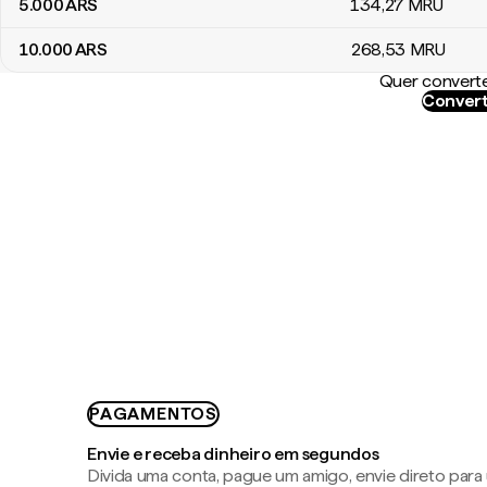
5.000
ARS
134
,27
MRU
10.000
ARS
268
,53
MRU
Quer converte
Convert
PAGAMENTOS
Envie e receba dinheiro em segundos
Divida uma conta, pague um amigo, envie direto par