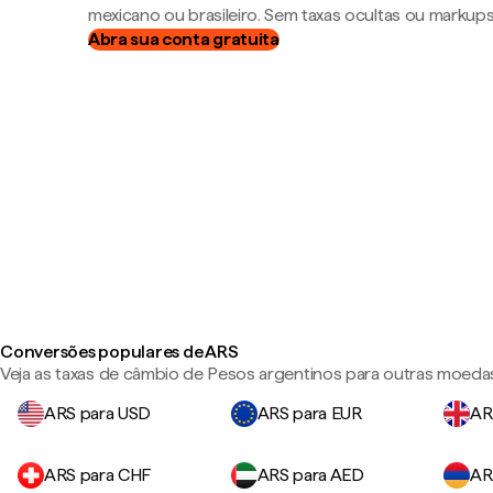
mexicano ou brasileiro. Sem taxas ocultas ou markup
Abra sua conta gratuita
Conversões populares de ARS
Veja as taxas de câmbio de Pesos argentinos para outras moeda
ARS para USD
ARS para EUR
AR
ARS para CHF
ARS para AED
AR