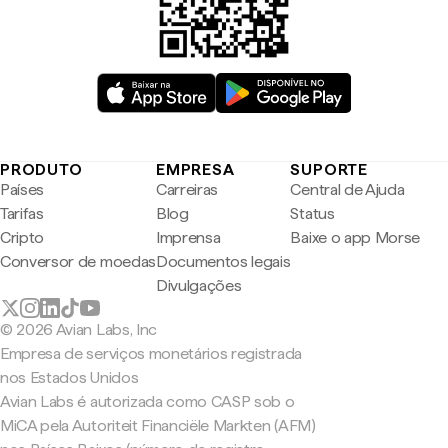
PRODUTO
EMPRESA
SUPORTE
Países
Carreiras
Central de Ajuda
Tarifas
Blog
Status
Cripto
Imprensa
Baixe o app Morse
Conversor de moedas
Documentos legais
Divulgações
© 2026 Avian Labs, Inc
Empresa de serviços monetários registrada
nos Estados Unidos
Avian Labs é autorizada como CASP sob o
MiCA pela Autoriteit Financiële Markten (AFM)