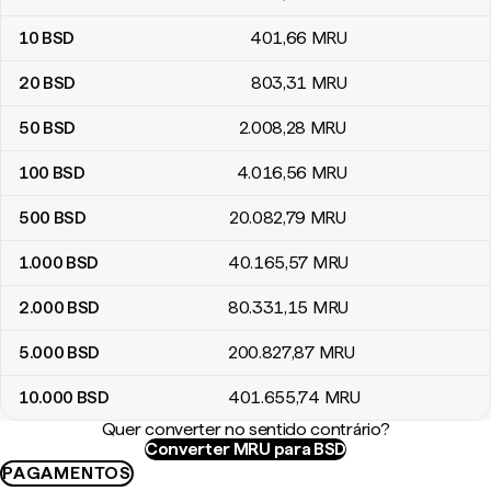
10
BSD
401
,66
MRU
20
BSD
803
,31
MRU
50
BSD
2.008
,28
MRU
100
BSD
4.016
,56
MRU
500
BSD
20.082
,79
MRU
1.000
BSD
40.165
,57
MRU
2.000
BSD
80.331
,15
MRU
5.000
BSD
200.827
,87
MRU
10.000
BSD
401.655
,74
MRU
Quer converter no sentido contrário?
Converter MRU para BSD
PAGAMENTOS