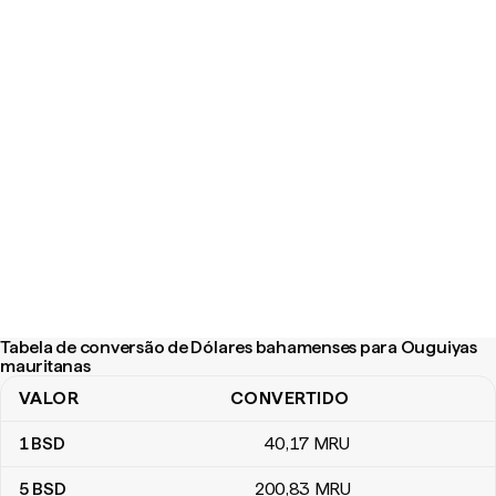
Tabela de conversão de Dólares bahamenses para Ouguiyas
mauritanas
VALOR
CONVERTIDO
Tabela de conversão de Dólares bahamenses para Ouguiyas mau
1
BSD
40
,17
MRU
5
BSD
200
,83
MRU