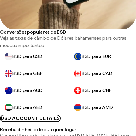
Conversões populares de BSD
Veja as taxas de câmbio de Dólares bahamenses para outras
moedas importantes.
BSD para USD
BSD para EUR
BSD para GBP
BSD para CAD
BSD para AUD
BSD para CHF
BSD para AED
BSD para AMD
USD ACCOUNT DETAILS
Receba dinheiro de qualquer lugar
Compartilhe os dados da conta em USD, EUR, MXN e BRL com