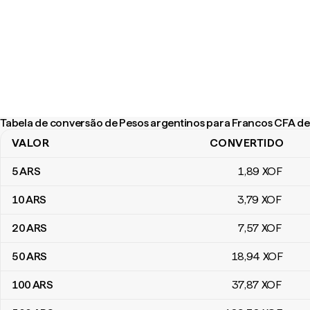
Tabela de conversão de Pesos argentinos para Francos CFA 
VALOR
CONVERTIDO
Tabela de conversão de Pesos argentinos para Francos CFA d
5
ARS
1
,89
XOF
10
ARS
3
,79
XOF
20
ARS
7
,57
XOF
50
ARS
18
,94
XOF
100
ARS
37
,87
XOF