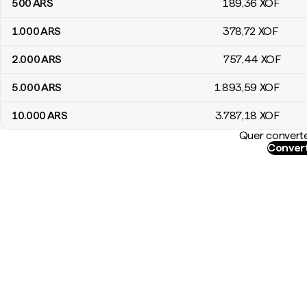
500
ARS
189
,36
XOF
1.000
ARS
378
,72
XOF
2.000
ARS
757
,44
XOF
5.000
ARS
1.893
,59
XOF
10.000
ARS
3.787
,18
XOF
Quer converte
Convert