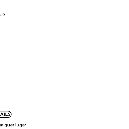
AUD
AILS
ualquer lugar