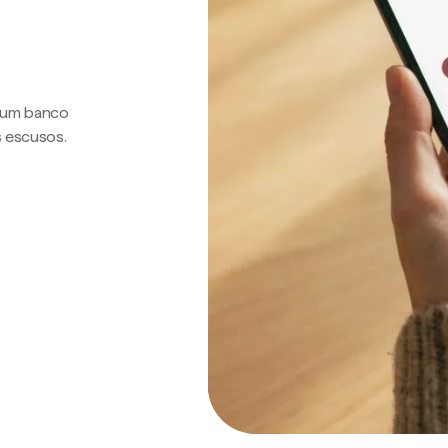
a um banco
s escusos.