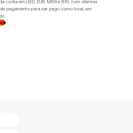
da conta em USD, EUR, MXN e BRL com clientes
a de pagamento para ser pago como local, em
do.
oje