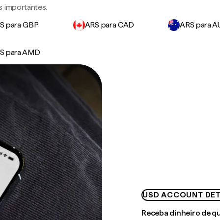
s importantes.
S para GBP
ARS para CAD
ARS para 
S para AMD
USD ACCOUNT DET
Receba dinheiro de q