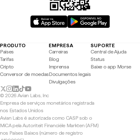
PRODUTO
EMPRESA
SUPORTE
Países
Carreiras
Central de Ajuda
Tarifas
Blog
Status
Cripto
Imprensa
Baixe o app Morse
Conversor de moedas
Documentos legais
Divulgações
© 2026 Avian Labs, Inc
Empresa de serviços monetários registrada
nos Estados Unidos
Avian Labs é autorizada como CASP sob o
MiCA pela Autoriteit Financiële Markten (AFM)
nos Países Baixos (número de registro