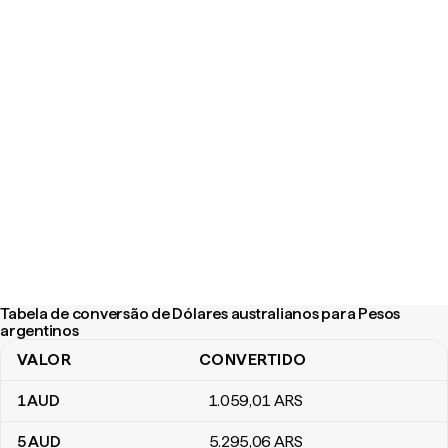
Tabela de conversão de Dólares australianos para Pesos
argentinos
VALOR
CONVERTIDO
Tabela de conversão de Dólares australianos para Pesos argenti
1
AUD
1.059
,01
ARS
5
AUD
5.295
,06
ARS