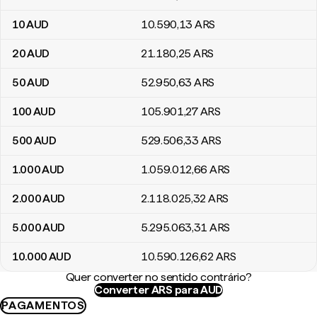
10
AUD
10.590
,13
ARS
20
AUD
21.180
,25
ARS
50
AUD
52.950
,63
ARS
100
AUD
105.901
,27
ARS
500
AUD
529.506
,33
ARS
1.000
AUD
1.059.012
,66
ARS
2.000
AUD
2.118.025
,32
ARS
5.000
AUD
5.295.063
,31
ARS
10.000
AUD
10.590.126
,62
ARS
Quer converter no sentido contrário?
Converter ARS para AUD
PAGAMENTOS