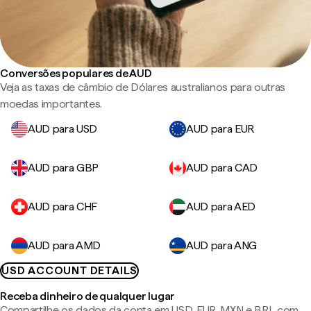
Conversões populares de AUD
Veja as taxas de câmbio de Dólares australianos para outras
moedas importantes.
AUD para USD
AUD para EUR
AUD para GBP
AUD para CAD
AUD para CHF
AUD para AED
AUD para AMD
AUD para ANG
USD ACCOUNT DETAILS
Receba dinheiro de qualquer lugar
Compartilhe os dados da conta em USD, EUR, MXN e BRL com