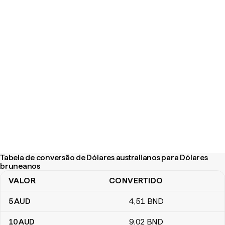
Tabela de conversão de Dólares australianos para Dólares
bruneanos
VALOR
CONVERTIDO
Tabela de conversão de Dólares australianos para Dólares brun
5
AUD
4
,51
BND
10
AUD
9
,02
BND