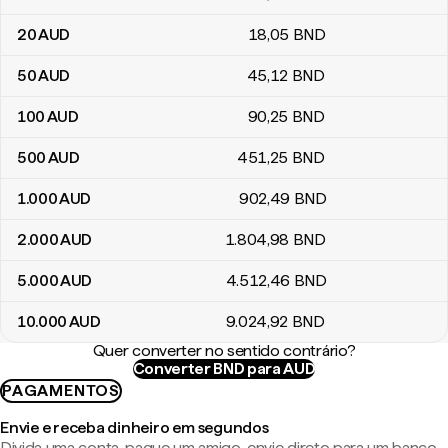
20
AUD
18
,05
BND
50
AUD
45
,12
BND
100
AUD
90
,25
BND
500
AUD
451
,25
BND
1.000
AUD
902
,49
BND
2.000
AUD
1.804
,98
BND
5.000
AUD
4.512
,46
BND
10.000
AUD
9.024
,92
BND
Quer converter no sentido contrário?
Converter BND para AUD
PAGAMENTOS
Envie e receba dinheiro em segundos
Divida uma conta, pague um amigo, envie direto para um banco