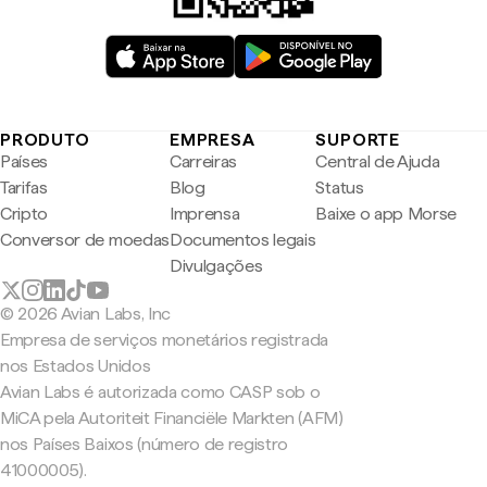
PRODUTO
EMPRESA
SUPORTE
Países
Carreiras
Central de Ajuda
Tarifas
Blog
Status
Cripto
Imprensa
Baixe o app Morse
Conversor de moedas
Documentos legais
Divulgações
© 2026 Avian Labs, Inc
Empresa de serviços monetários registrada
nos Estados Unidos
Avian Labs é autorizada como CASP sob o
MiCA pela Autoriteit Financiële Markten (AFM)
nos Países Baixos (número de registro
41000005).