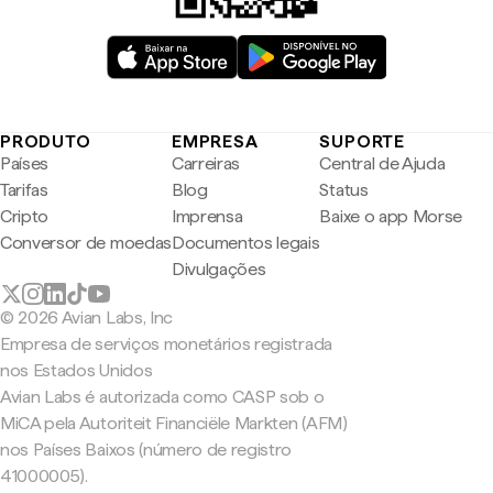
PRODUTO
EMPRESA
SUPORTE
Países
Carreiras
Central de Ajuda
Tarifas
Blog
Status
Cripto
Imprensa
Baixe o app Morse
Conversor de moedas
Documentos legais
Divulgações
© 2026 Avian Labs, Inc
Empresa de serviços monetários registrada
nos Estados Unidos
Avian Labs é autorizada como CASP sob o
MiCA pela Autoriteit Financiële Markten (AFM)
nos Países Baixos (número de registro
41000005).