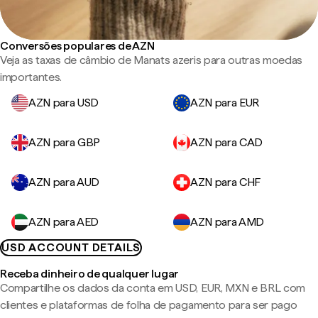
Conversões populares de AZN
Veja as taxas de câmbio de Manats azeris para outras moedas
importantes.
AZN para USD
AZN para EUR
AZN para GBP
AZN para CAD
AZN para AUD
AZN para CHF
AZN para AED
AZN para AMD
USD ACCOUNT DETAILS
Receba dinheiro de qualquer lugar
Compartilhe os dados da conta em USD, EUR, MXN e BRL com
clientes e plataformas de folha de pagamento para ser pago