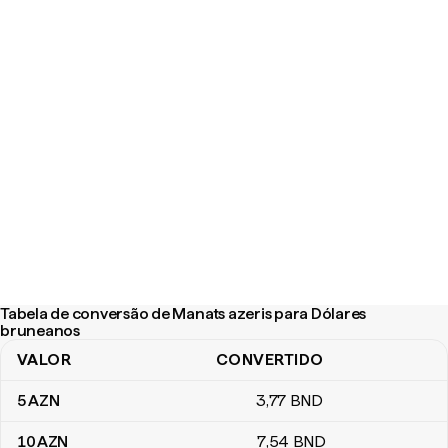
Tabela de conversão de Manats azeris para Dólares
bruneanos
VALOR
CONVERTIDO
Tabela de conversão de Manats azeris para Dólares bruneanos
5
AZN
3
,77
BND
10
AZN
7
,54
BND