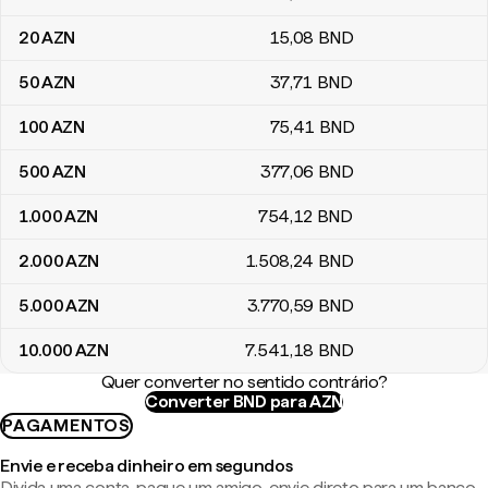
20
AZN
15
,08
BND
50
AZN
37
,71
BND
100
AZN
75
,41
BND
500
AZN
377
,06
BND
1.000
AZN
754
,12
BND
2.000
AZN
1.508
,24
BND
5.000
AZN
3.770
,59
BND
10.000
AZN
7.541
,18
BND
Quer converter no sentido contrário?
Converter BND para AZN
PAGAMENTOS
Envie e receba dinheiro em segundos
Divida uma conta, pague um amigo, envie direto para um banco