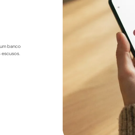
a um banco
s escusos.