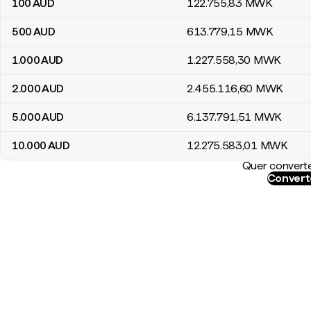
100
AUD
122.755
,83
MWK
500
AUD
613.779
,15
MWK
1.000
AUD
1.227.558
,30
MWK
2.000
AUD
2.455.116
,60
MWK
5.000
AUD
6.137.791
,51
MWK
10.000
AUD
12.275.583
,01
MWK
Quer converte
Convert