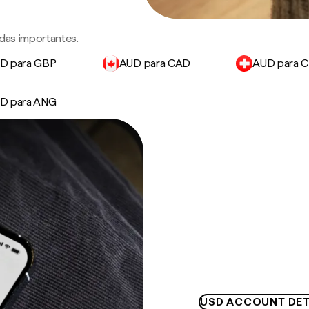
das importantes.
D para GBP
AUD para CAD
AUD para 
D para ANG
USD ACCOUNT DET