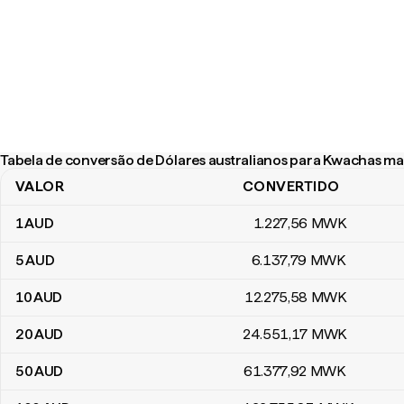
Tabela de conversão de Dólares australianos para Kwachas ma
VALOR
CONVERTIDO
Tabela de conversão de Dólares australianos para Kwachas mala
1
AUD
1.227
,56
MWK
5
AUD
6.137
,79
MWK
10
AUD
12.275
,58
MWK
20
AUD
24.551
,17
MWK
50
AUD
61.377
,92
MWK