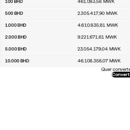
100
BHD
461.083
,58
MWK
500
BHD
2.305.417
,90
MWK
1.000
BHD
4.610.835
,81
MWK
2.000
BHD
9.221.671
,61
MWK
5.000
BHD
23.054.179
,04
MWK
10.000
BHD
46.108.358
,07
MWK
Quer converte
Convert