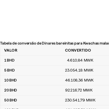
Tabela de conversão de Dinares bareinitas para Kwachas mala
VALOR
CONVERTIDO
Tabela de conversão de Dinares bareinitas para Kwachas malauia
1
BHD
4.610
,84
MWK
5
BHD
23.054
,18
MWK
10
BHD
46.108
,36
MWK
20
BHD
92.216
,72
MWK
50
BHD
230.541
,79
MWK