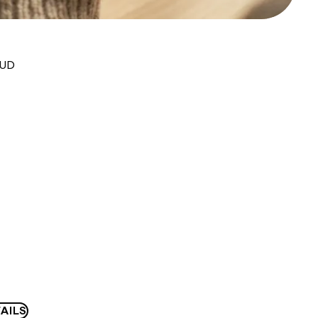
AUD
AILS