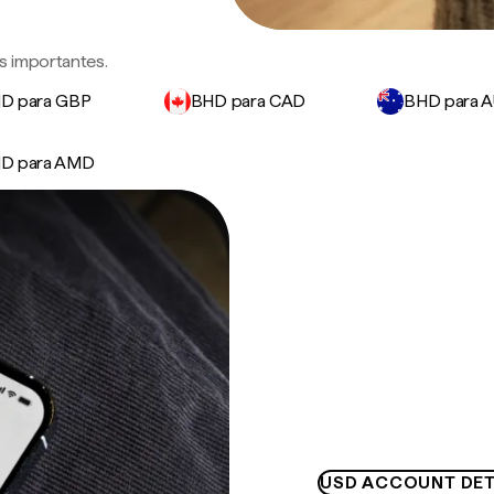
s importantes.
D para GBP
BHD para CAD
BHD para 
D para AMD
USD ACCOUNT DET