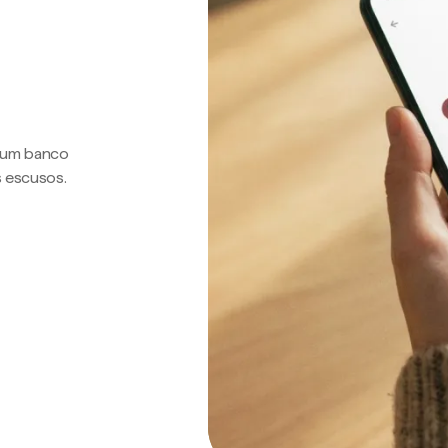
a um banco
s escusos.