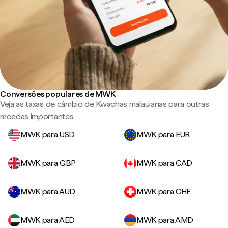
Conversões populares de MWK
Veja as taxas de câmbio de Kwachas malauianas para outras
moedas importantes.
MWK para USD
MWK para EUR
MWK para GBP
MWK para CAD
MWK para AUD
MWK para CHF
MWK para AED
MWK para AMD