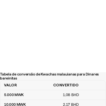
Tabela de conversão de Kwachas malauianas para Dinares
bareinitas
VALOR
CONVERTIDO
Tabela de conversão de Kwachas malauianas para Dinares bareini
5.000
MWK
1
,08
BHD
10.000
MWK
2
,17
BHD