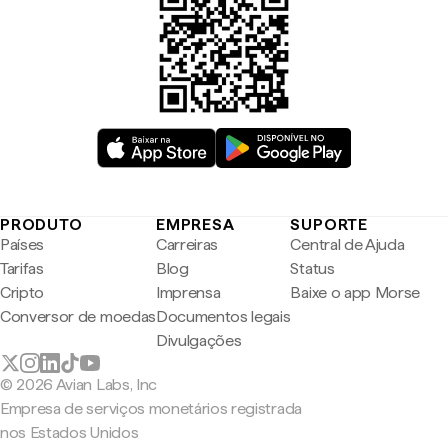
PRODUTO
EMPRESA
SUPORTE
Países
Carreiras
Central de Ajuda
Tarifas
Blog
Status
Cripto
Imprensa
Baixe o app Morse
Conversor de moedas
Documentos legais
Divulgações
© 2026 Avian Labs, Inc
Empresa de serviços monetários registrada
nos Estados Unidos