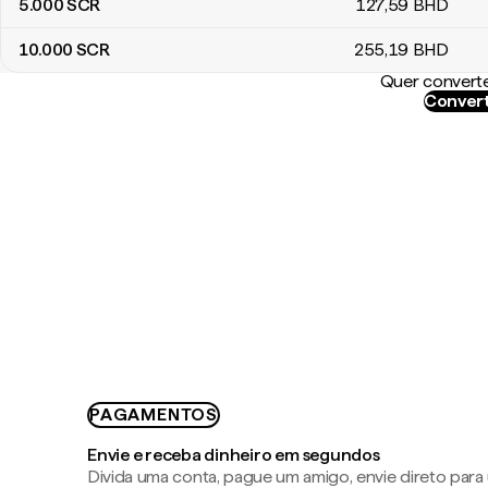
5.000
SCR
127
,59
BHD
10.000
SCR
255
,19
BHD
Quer converte
Convert
PAGAMENTOS
Envie e receba dinheiro em segundos
Divida uma conta, pague um amigo, envie direto par