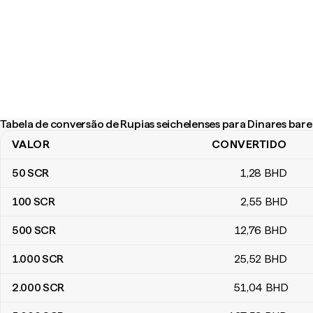
Tabela de conversão de Rupias seichelenses para Dinares barei
VALOR
CONVERTIDO
Tabela de conversão de Rupias seichelenses para Dinares bareini
50
SCR
1
,28
BHD
100
SCR
2
,55
BHD
500
SCR
12
,76
BHD
1.000
SCR
25
,52
BHD
2.000
SCR
51
,04
BHD