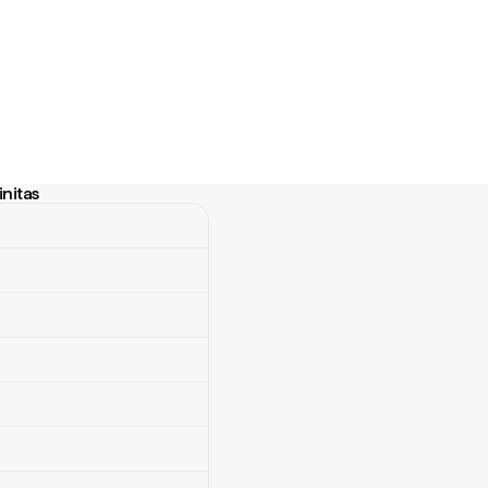
nitas
tas