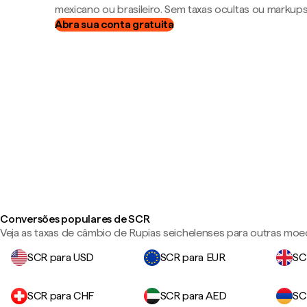
mexicano ou brasileiro. Sem taxas ocultas ou markup
Abra sua conta gratuita
Conversões populares de SCR
Veja as taxas de câmbio de Rupias seichelenses para outras moe
SCR para USD
SCR para EUR
SC
SCR para CHF
SCR para AED
SC