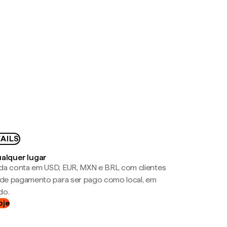
AILS
ualquer lugar
da conta em USD, EUR, MXN e BRL com clientes
a de pagamento para ser pago como local, em
do.
oje