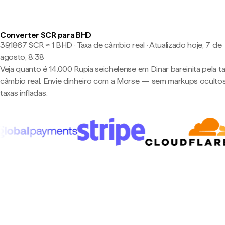
Converter SCR para BHD
39,1867 SCR ≈ 1 BHD · Taxa de câmbio real
·
Atualizado hoje, 7 de
agosto, 8:38
Veja quanto é 14.000 Rupia seichelense em Dinar bareinita pela t
câmbio real. Envie dinheiro com a Morse — sem markups oculto
taxas infladas.