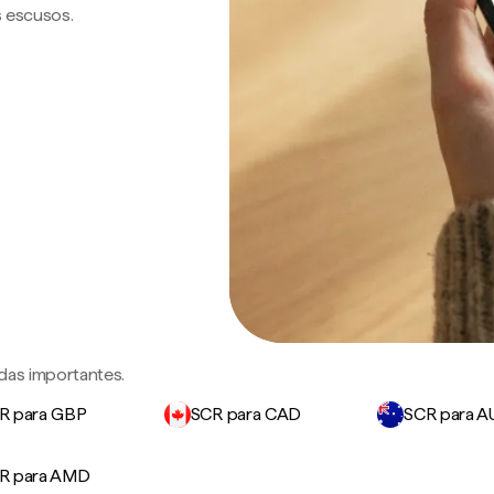
s escusos.
das importantes.
R para GBP
SCR para CAD
SCR para 
R para AMD