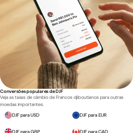
Conversões populares de DJF
Veja as taxas de câmbio de Francos djiboutianos para outras
moedas importantes.
DJF para USD
DJF para EUR
DJF para GBP
DJF para CAD