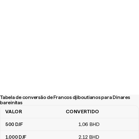
Tabela de conversão de Francos djiboutianos para Dinares
bareinitas
VALOR
CONVERTIDO
Tabela de conversão de Francos djiboutianos para Dinares barein
500
DJF
1
,06
BHD
1.000
DJF
2
,12
BHD