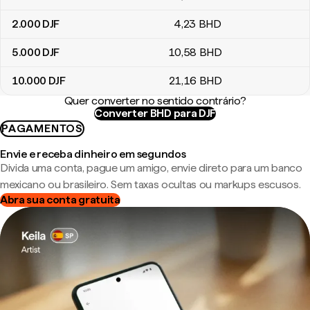
2.000
DJF
4
,23
BHD
5.000
DJF
10
,58
BHD
10.000
DJF
21
,16
BHD
Quer converter no sentido contrário?
Converter BHD para DJF
PAGAMENTOS
Envie e receba dinheiro em segundos
Divida uma conta, pague um amigo, envie direto para um banco
mexicano ou brasileiro. Sem taxas ocultas ou markups escusos.
Abra sua conta gratuita