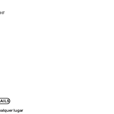
CHF
AILS
ualquer lugar