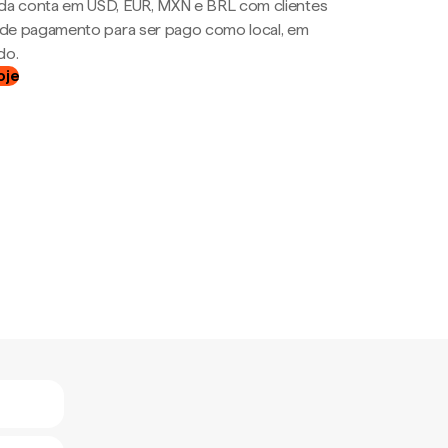
da conta em USD, EUR, MXN e BRL com clientes
a de pagamento para ser pago como local, em
do.
oje