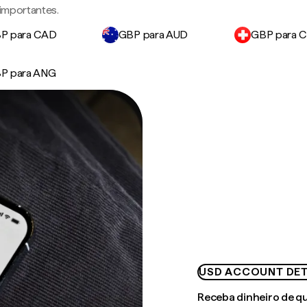
 importantes.
P para CAD
GBP para AUD
GBP para 
P para ANG
USD ACCOUNT DET
Receba dinheiro de q