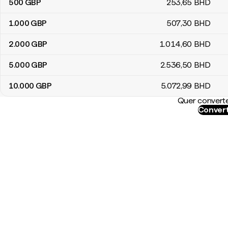
500
GBP
253
,65
BHD
1.000
GBP
507
,30
BHD
2.000
GBP
1.014
,60
BHD
5.000
GBP
2.536
,50
BHD
10.000
GBP
5.072
,99
BHD
Quer converte
Convert