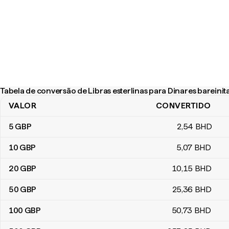
Tabela de conversão de Libras esterlinas para Dinares bareinit
VALOR
CONVERTIDO
Tabela de conversão de Libras esterlinas para Dinares bareinitas
5
GBP
2
,54
BHD
10
GBP
5
,07
BHD
20
GBP
10
,15
BHD
50
GBP
25
,36
BHD
100
GBP
50
,73
BHD