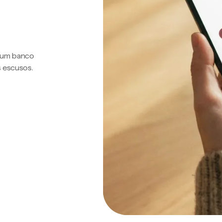
a um banco
s escusos.