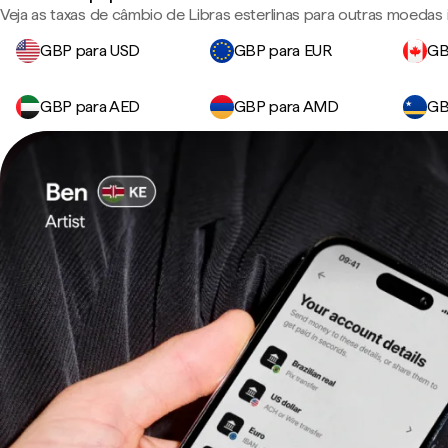
Veja as taxas de câmbio de Libras esterlinas para outras moedas
GBP para USD
GBP para EUR
GB
GBP para AED
GBP para AMD
GB