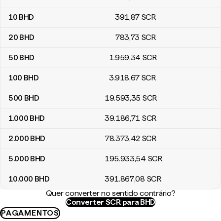
10
BHD
391
,87
SCR
20
BHD
783
,73
SCR
50
BHD
1.959
,34
SCR
100
BHD
3.918
,67
SCR
500
BHD
19.593
,35
SCR
1.000
BHD
39.186
,71
SCR
2.000
BHD
78.373
,42
SCR
5.000
BHD
195.933
,54
SCR
10.000
BHD
391.867
,08
SCR
Quer converter no sentido contrário?
Converter SCR para BHD
PAGAMENTOS