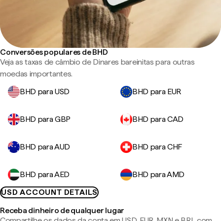
Conversões populares de BHD
Veja as taxas de câmbio de Dinares bareinitas para outras
moedas importantes.
BHD para USD
BHD para EUR
BHD para GBP
BHD para CAD
BHD para AUD
BHD para CHF
BHD para AED
BHD para AMD
USD ACCOUNT DETAILS
Receba dinheiro de qualquer lugar
Compartilhe os dados da conta em USD, EUR, MXN e BRL com