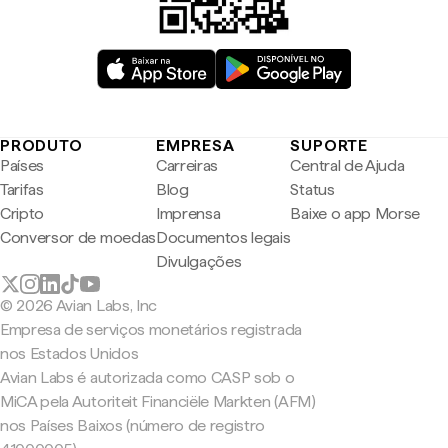
PRODUTO
EMPRESA
SUPORTE
Países
Carreiras
Central de Ajuda
Tarifas
Blog
Status
Cripto
Imprensa
Baixe o app Morse
Conversor de moedas
Documentos legais
Divulgações
© 2026 Avian Labs, Inc
Empresa de serviços monetários registrada
nos Estados Unidos
Avian Labs é autorizada como CASP sob o
MiCA pela Autoriteit Financiële Markten (AFM)
nos Países Baixos (número de registro