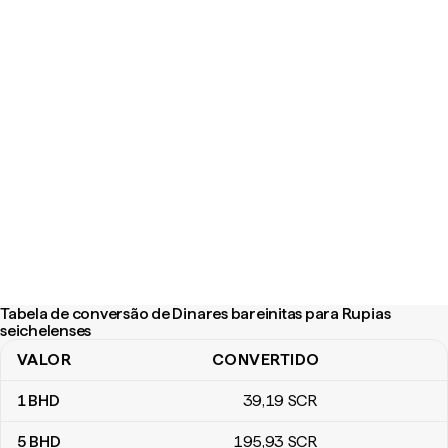
Tabela de conversão de Dinares bareinitas para Rupias
seichelenses
VALOR
CONVERTIDO
Tabela de conversão de Dinares bareinitas para Rupias seichelen
1
BHD
39
,19
SCR
5
BHD
195
,93
SCR