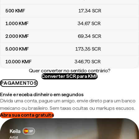
500
KMF
17
,34
SCR
1.000
KMF
34
,67
SCR
2.000
KMF
69
,34
SCR
5.000
KMF
173
,35
SCR
10.000
KMF
346
,70
SCR
Quer converter no sentido contrário?
Converter SCR para KMF
PAGAMENTOS
Envie e receba dinheiro em segundos
Divida uma conta, pague um amigo, envie direto para um banco
mexicano ou brasileiro. Sem taxas ocultas ou markups escusos.
Abra sua conta gratuita