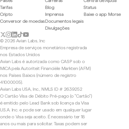
Países
Carreiras
Central de Ajuda
Tarifas
Blog
Status
Cripto
Imprensa
Baixe o app Morse
Conversor de moedas
Documentos legais
Divulgações
© 2026 Avian Labs, Inc
Empresa de serviços monetários registrada
nos Estados Unidos
Avian Labs é autorizada como CASP sob o
MiCA pela Autoriteit Financiële Markten (AFM)
nos Países Baixos (número de registro
41000005).
Avian Labs USA, Inc., NMLS ID # 2639252
O Cartão Visa de Débito Pré-pago (o "Cartão")
é emitido pelo Lead Bank sob licença da Visa
U.S.A. Inc. e pode ser usado em qualquer lugar
onde o Visa seja aceito. É necessário ter 18
anos ou mais para solicitar. Taxas podem ser