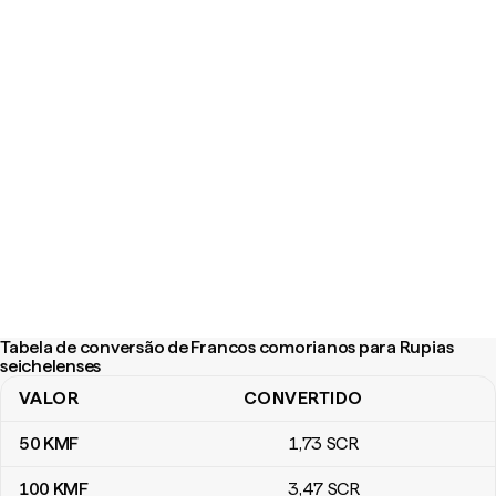
Tabela de conversão de Francos comorianos para Rupias
seichelenses
VALOR
CONVERTIDO
Tabela de conversão de Francos comorianos para Rupias seiche
50
KMF
1
,73
SCR
100
KMF
3
,47
SCR