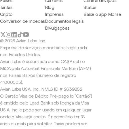
Países
Carreiras
Central de Ajuda
Tarifas
Blog
Status
Cripto
Imprensa
Baixe o app Morse
Conversor de moedas
Documentos legais
Divulgações
© 2026 Avian Labs, Inc
Empresa de serviços monetários registrada
nos Estados Unidos
Avian Labs é autorizada como CASP sob o
MiCA pela Autoriteit Financiële Markten (AFM)
nos Países Baixos (número de registro
41000005).
Avian Labs USA, Inc., NMLS ID # 2639252
O Cartão Visa de Débito Pré-pago (o "Cartão")
é emitido pelo Lead Bank sob licença da Visa
U.S.A. Inc. e pode ser usado em qualquer lugar
onde o Visa seja aceito. É necessário ter 18
anos ou mais para solicitar. Taxas podem ser