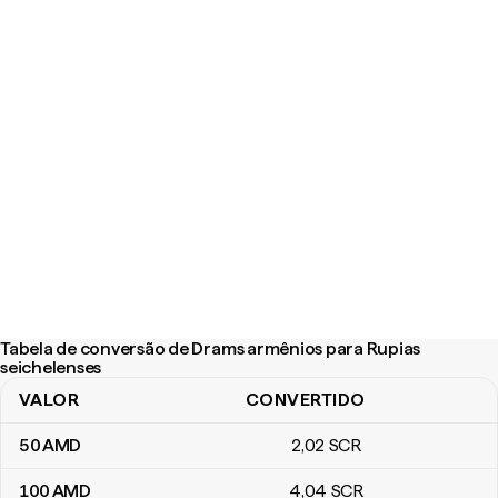
Tabela de conversão de Drams armênios para Rupias
seichelenses
VALOR
CONVERTIDO
Tabela de conversão de Drams armênios para Rupias seichelens
50
AMD
2
,02
SCR
100
AMD
4
,04
SCR