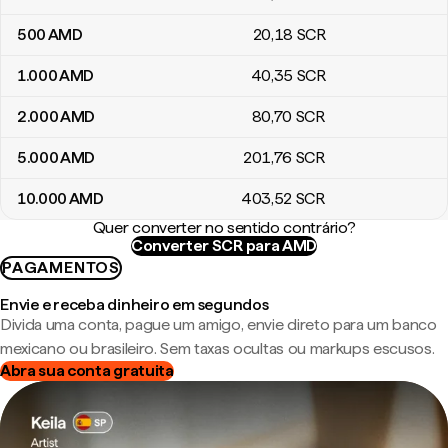
500
AMD
20
,18
SCR
1.000
AMD
40
,35
SCR
2.000
AMD
80
,70
SCR
5.000
AMD
201
,76
SCR
10.000
AMD
403
,52
SCR
Quer converter no sentido contrário?
Converter SCR para AMD
PAGAMENTOS
Envie e receba dinheiro em segundos
Divida uma conta, pague um amigo, envie direto para um banco
mexicano ou brasileiro. Sem taxas ocultas ou markups escusos.
Abra sua conta gratuita