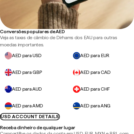
Conversões populares de AED
Veja as taxas de câmbio de Dirhams dos EAU para outras
moedas importantes.
AED para USD
AED para EUR
AED para GBP
AED para CAD
AED para AUD
AED para CHF
AED para AMD
AED para ANG
USD ACCOUNT DETAILS
Receba dinheiro de qualquer lugar
Compartilhe os dados da conta em USD, EUR, MXN e BRL com