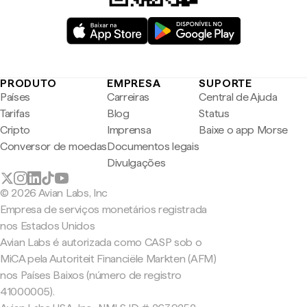
PRODUTO
EMPRESA
SUPORTE
Países
Carreiras
Central de Ajuda
Tarifas
Blog
Status
Cripto
Imprensa
Baixe o app Morse
Conversor de moedas
Documentos legais
Divulgações
© 2026 Avian Labs, Inc
Empresa de serviços monetários registrada
nos Estados Unidos
Avian Labs é autorizada como CASP sob o
MiCA pela Autoriteit Financiële Markten (AFM)
nos Países Baixos (número de registro
41000005).