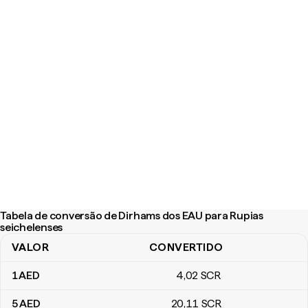
Tabela de conversão de Dirhams dos EAU para Rupias
seichelenses
VALOR
CONVERTIDO
Tabela de conversão de Dirhams dos EAU para Rupias seichelen
1
AED
4
,02
SCR
5
AED
20
,11
SCR