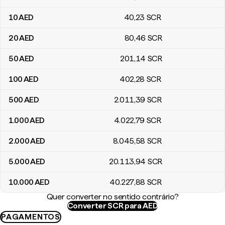
10
AED
40
,23
SCR
20
AED
80
,46
SCR
50
AED
201
,14
SCR
100
AED
402
,28
SCR
500
AED
2.011
,39
SCR
1.000
AED
4.022
,79
SCR
2.000
AED
8.045
,58
SCR
5.000
AED
20.113
,94
SCR
10.000
AED
40.227
,88
SCR
Quer converter no sentido contrário?
Converter SCR para AED
PAGAMENTOS