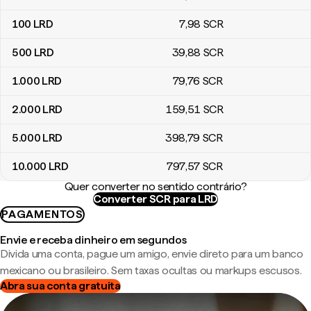
100
LRD
7
,98
SCR
500
LRD
39
,88
SCR
1.000
LRD
79
,76
SCR
2.000
LRD
159
,51
SCR
5.000
LRD
398
,79
SCR
10.000
LRD
797
,57
SCR
Quer converter no sentido contrário?
Converter SCR para LRD
PAGAMENTOS
Envie e receba dinheiro em segundos
Divida uma conta, pague um amigo, envie direto para um banco
mexicano ou brasileiro. Sem taxas ocultas ou markups escusos.
Abra sua conta gratuita