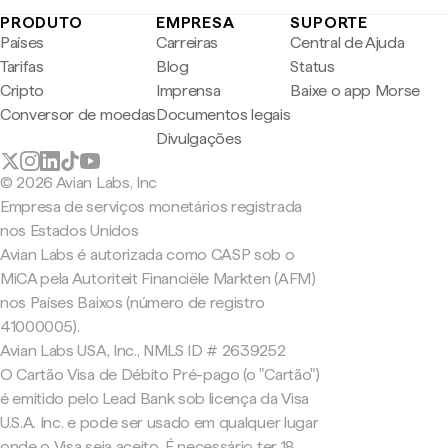
PRODUTO
EMPRESA
SUPORTE
Países
Carreiras
Central de Ajuda
Tarifas
Blog
Status
Cripto
Imprensa
Baixe o app Morse
Conversor de moedas
Documentos legais
Divulgações
© 2026 Avian Labs, Inc
Empresa de serviços monetários registrada
nos Estados Unidos
Avian Labs é autorizada como CASP sob o
MiCA pela Autoriteit Financiële Markten (AFM)
nos Países Baixos (número de registro
41000005).
Avian Labs USA, Inc., NMLS ID # 2639252
O Cartão Visa de Débito Pré-pago (o "Cartão")
é emitido pelo Lead Bank sob licença da Visa
U.S.A. Inc. e pode ser usado em qualquer lugar
onde o Visa seja aceito. É necessário ter 18