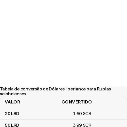
Tabela de conversão de Dólares liberianos para Rupias
seichelenses
VALOR
CONVERTIDO
Tabela de conversão de Dólares liberianos para Rupias seichelen
20
LRD
1
,60
SCR
50
LRD
3
,99
SCR