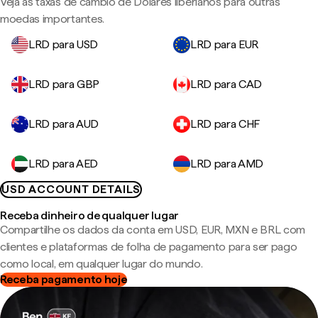
Veja as taxas de câmbio de Dólares liberianos para outras
moedas importantes.
LRD para USD
LRD para EUR
LRD para GBP
LRD para CAD
LRD para AUD
LRD para CHF
LRD para AED
LRD para AMD
USD ACCOUNT DETAILS
Receba dinheiro de qualquer lugar
Compartilhe os dados da conta em USD, EUR, MXN e BRL com
clientes e plataformas de folha de pagamento para ser pago
como local, em qualquer lugar do mundo.
Receba pagamento hoje