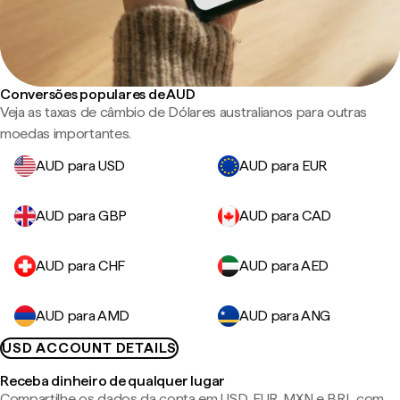
Conversões populares de AUD
Veja as taxas de câmbio de Dólares australianos para outras
moedas importantes.
AUD para USD
AUD para EUR
AUD para GBP
AUD para CAD
AUD para CHF
AUD para AED
AUD para AMD
AUD para ANG
USD ACCOUNT DETAILS
Receba dinheiro de qualquer lugar
Compartilhe os dados da conta em USD, EUR, MXN e BRL com