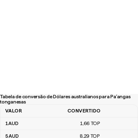
Tabela de conversão de Dólares australianos para Paʻangas
tonganesas
VALOR
CONVERTIDO
Tabela de conversão de Dólares australianos para Paʻangas ton
1
AUD
1
,66
TOP
5
AUD
8
,29
TOP