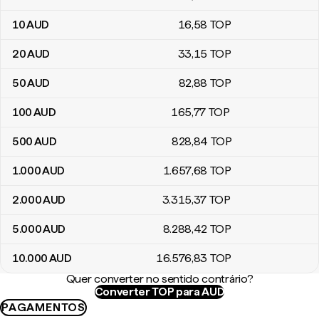
10
AUD
16
,58
TOP
20
AUD
33
,15
TOP
50
AUD
82
,88
TOP
100
AUD
165
,77
TOP
500
AUD
828
,84
TOP
1.000
AUD
1.657
,68
TOP
2.000
AUD
3.315
,37
TOP
5.000
AUD
8.288
,42
TOP
10.000
AUD
16.576
,83
TOP
Quer converter no sentido contrário?
Converter TOP para AUD
PAGAMENTOS