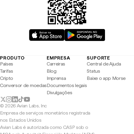
PRODUTO
EMPRESA
SUPORTE
Países
Carreiras
Central de Ajuda
Tarifas
Blog
Status
Cripto
Imprensa
Baixe o app Morse
Conversor de moedas
Documentos legais
Divulgações
© 2026 Avian Labs, Inc
Empresa de serviços monetários registrada
nos Estados Unidos
Avian Labs é autorizada como CASP sob o