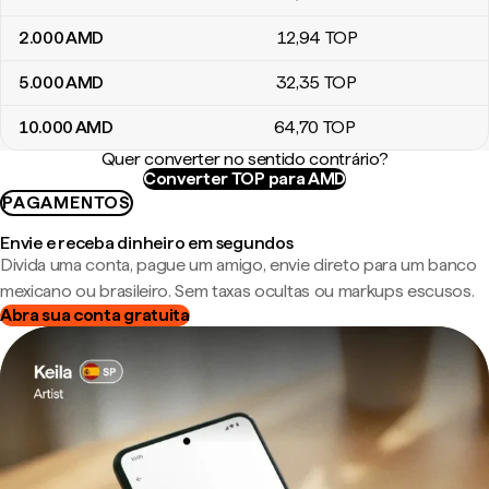
2.000
AMD
12
,94
TOP
5.000
AMD
32
,35
TOP
10.000
AMD
64
,70
TOP
Quer converter no sentido contrário?
Converter TOP para AMD
PAGAMENTOS
Envie e receba dinheiro em segundos
Divida uma conta, pague um amigo, envie direto para um banco
mexicano ou brasileiro. Sem taxas ocultas ou markups escusos.
Abra sua conta gratuita