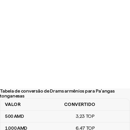
Tabela de conversão de Drams armênios para Paʻangas
tonganesas
VALOR
CONVERTIDO
Tabela de conversão de Drams armênios para Paʻangas tongane
500
AMD
3
,23
TOP
1.000
AMD
6
,47
TOP