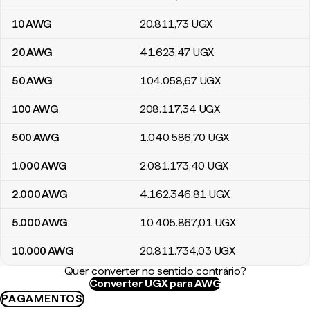
10
AWG
20.811
,73
UGX
20
AWG
41.623
,47
UGX
50
AWG
104.058
,67
UGX
100
AWG
208.117
,34
UGX
500
AWG
1.040.586
,70
UGX
1.000
AWG
2.081.173
,40
UGX
2.000
AWG
4.162.346
,81
UGX
5.000
AWG
10.405.867
,01
UGX
10.000
AWG
20.811.734
,03
UGX
Quer converter no sentido contrário?
Converter UGX para AWG
PAGAMENTOS