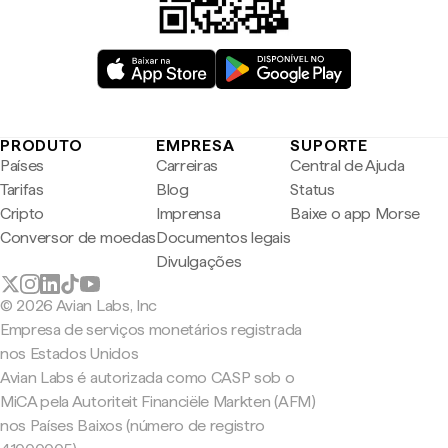
PRODUTO
EMPRESA
SUPORTE
Países
Carreiras
Central de Ajuda
Tarifas
Blog
Status
Cripto
Imprensa
Baixe o app Morse
Conversor de moedas
Documentos legais
Divulgações
© 2026 Avian Labs, Inc
Empresa de serviços monetários registrada
nos Estados Unidos
Avian Labs é autorizada como CASP sob o
MiCA pela Autoriteit Financiële Markten (AFM)
nos Países Baixos (número de registro