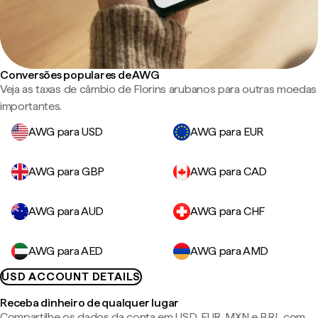
Conversões populares de AWG
Veja as taxas de câmbio de Florins arubanos para outras moedas
importantes.
AWG para USD
AWG para EUR
AWG para GBP
AWG para CAD
AWG para AUD
AWG para CHF
AWG para AED
AWG para AMD
USD ACCOUNT DETAILS
Receba dinheiro de qualquer lugar
Compartilhe os dados da conta em USD, EUR, MXN e BRL com