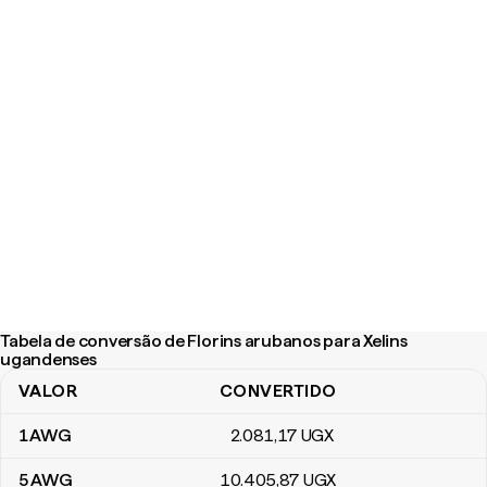
Tabela de conversão de Florins arubanos para Xelins
ugandenses
VALOR
CONVERTIDO
Tabela de conversão de Florins arubanos para Xelins ugandense
1
AWG
2.081
,17
UGX
5
AWG
10.405
,87
UGX