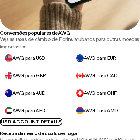
Conversões populares de AWG
Veja as taxas de câmbio de Florins arubanos para outras moedas
importantes.
AWG para USD
AWG para EUR
AWG para GBP
AWG para CAD
AWG para AUD
AWG para CHF
AWG para AED
AWG para AMD
USD ACCOUNT DETAILS
Receba dinheiro de qualquer lugar
Compartilhe os dados da conta em USD, EUR, MXN e BRL com