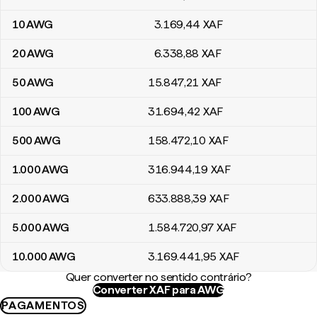
10
AWG
3.169
,44
XAF
20
AWG
6.338
,88
XAF
50
AWG
15.847
,21
XAF
100
AWG
31.694
,42
XAF
500
AWG
158.472
,10
XAF
1.000
AWG
316.944
,19
XAF
2.000
AWG
633.888
,39
XAF
5.000
AWG
1.584.720
,97
XAF
10.000
AWG
3.169.441
,95
XAF
Quer converter no sentido contrário?
Converter XAF para AWG
PAGAMENTOS