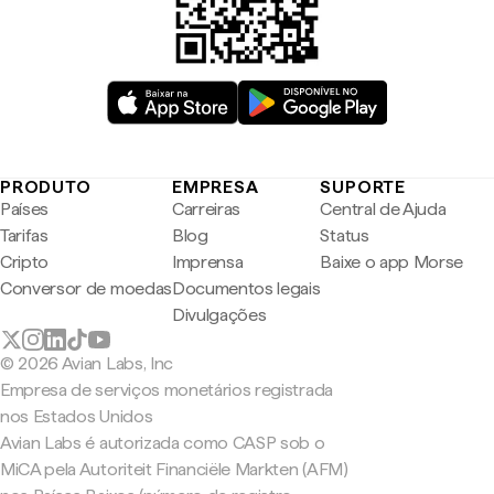
PRODUTO
EMPRESA
SUPORTE
Países
Carreiras
Central de Ajuda
Tarifas
Blog
Status
Cripto
Imprensa
Baixe o app Morse
Conversor de moedas
Documentos legais
Divulgações
© 2026 Avian Labs, Inc
Empresa de serviços monetários registrada
nos Estados Unidos
Avian Labs é autorizada como CASP sob o
MiCA pela Autoriteit Financiële Markten (AFM)