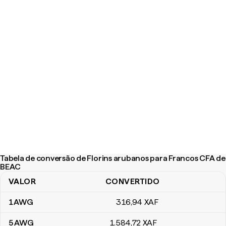
Tabela de conversão de Florins arubanos para Francos CFA de
BEAC
VALOR
CONVERTIDO
Tabela de conversão de Florins arubanos para Francos CFA de 
1
AWG
316
,94
XAF
5
AWG
1.584
,72
XAF