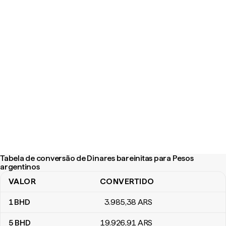
Tabela de conversão de Dinares bareinitas para Pesos
argentinos
VALOR
CONVERTIDO
Tabela de conversão de Dinares bareinitas para Pesos argentino
1
BHD
3.985
,38
ARS
5
BHD
19.926
,91
ARS