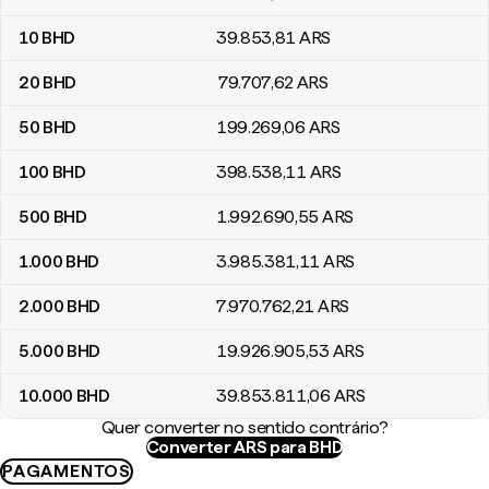
10
BHD
39.853
,81
ARS
20
BHD
79.707
,62
ARS
50
BHD
199.269
,06
ARS
100
BHD
398.538
,11
ARS
500
BHD
1.992.690
,55
ARS
1.000
BHD
3.985.381
,11
ARS
2.000
BHD
7.970.762
,21
ARS
5.000
BHD
19.926.905
,53
ARS
10.000
BHD
39.853.811
,06
ARS
Quer converter no sentido contrário?
Converter ARS para BHD
PAGAMENTOS