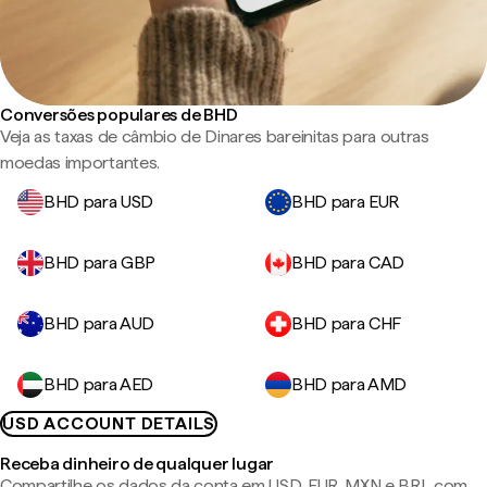
Conversões populares de BHD
Veja as taxas de câmbio de Dinares bareinitas para outras
moedas importantes.
BHD para USD
BHD para EUR
BHD para GBP
BHD para CAD
BHD para AUD
BHD para CHF
BHD para AED
BHD para AMD
USD ACCOUNT DETAILS
Receba dinheiro de qualquer lugar
Compartilhe os dados da conta em USD, EUR, MXN e BRL com