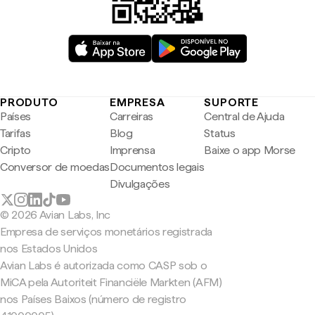
PRODUTO
EMPRESA
SUPORTE
Países
Carreiras
Central de Ajuda
Tarifas
Blog
Status
Cripto
Imprensa
Baixe o app Morse
Conversor de moedas
Documentos legais
Divulgações
© 2026 Avian Labs, Inc
Empresa de serviços monetários registrada
nos Estados Unidos
Avian Labs é autorizada como CASP sob o
MiCA pela Autoriteit Financiële Markten (AFM)
nos Países Baixos (número de registro