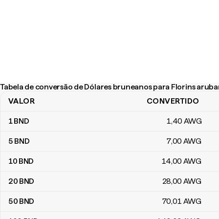
Tabela de conversão de Dólares bruneanos para Florins arub
VALOR
CONVERTIDO
Tabela de conversão de Dólares bruneanos para Florins arubano
1
BND
1
,40
AWG
5
BND
7
,00
AWG
10
BND
14
,00
AWG
20
BND
28
,00
AWG
50
BND
70
,01
AWG