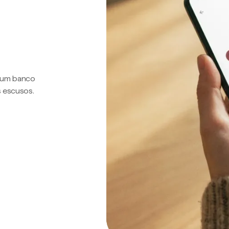
a um banco
s escusos.