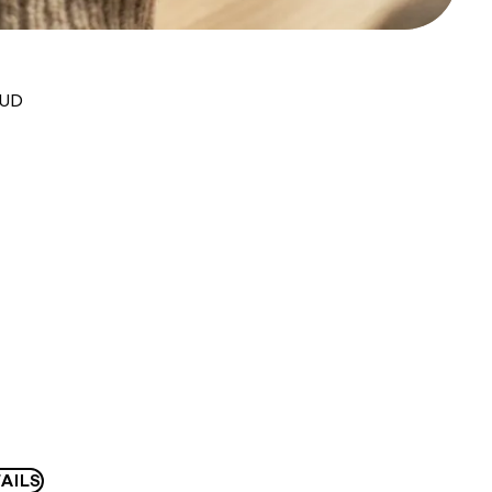
AUD
AILS