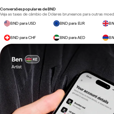
Conversões populares de BND
Veja as taxas de câmbio de Dólares bruneanos para outras moed
BND para USD
BND para EUR
BN
BND para CHF
BND para AED
BN