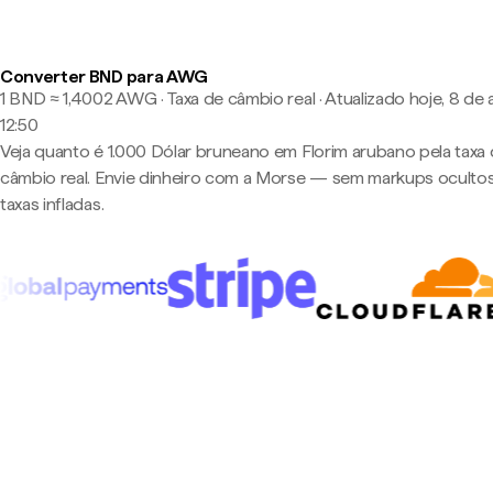
Converter BND para AWG
1 BND ≈ 1,4002 AWG · Taxa de câmbio real
·
Atualizado hoje, 8 de 
12:50
Veja quanto é 1.000 Dólar bruneano em Florim arubano pela taxa
câmbio real. Envie dinheiro com a Morse — sem markups oculto
taxas infladas.