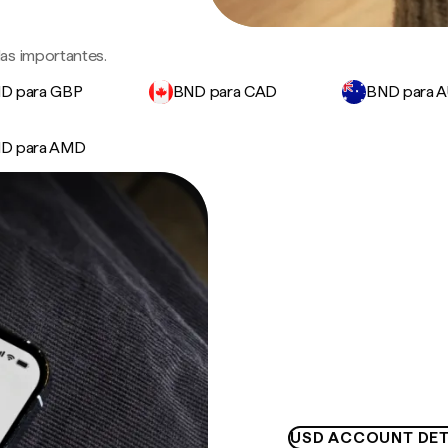
as importantes.
D para GBP
BND para CAD
BND para 
D para AMD
USD ACCOUNT DET