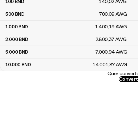
100
BND
140
,02
AWG
500
BND
700
,09
AWG
1.000
BND
1.400
,19
AWG
2.000
BND
2.800
,37
AWG
5.000
BND
7.000
,94
AWG
10.000
BND
14.001
,87
AWG
Quer converte
Convert