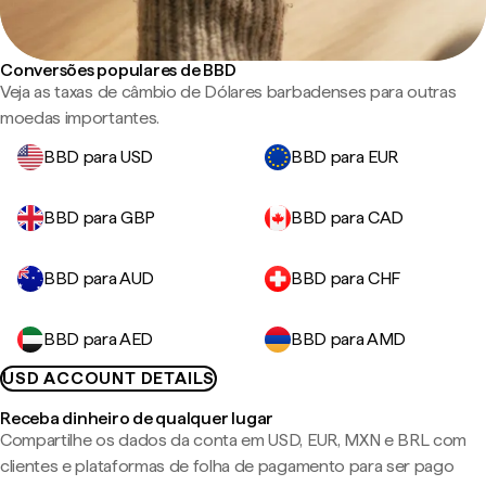
Conversões populares de BBD
Veja as taxas de câmbio de Dólares barbadenses para outras
moedas importantes.
BBD para USD
BBD para EUR
BBD para GBP
BBD para CAD
BBD para AUD
BBD para CHF
BBD para AED
BBD para AMD
USD ACCOUNT DETAILS
Receba dinheiro de qualquer lugar
Compartilhe os dados da conta em USD, EUR, MXN e BRL com
clientes e plataformas de folha de pagamento para ser pago