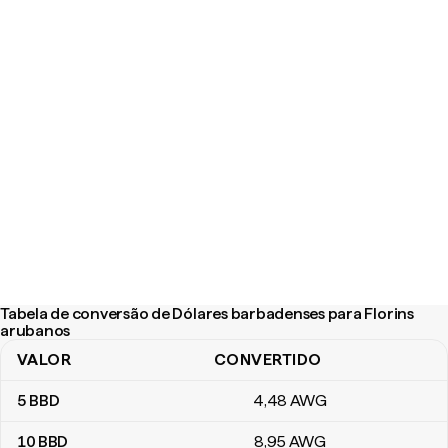
Tabela de conversão de Dólares barbadenses para Florins
arubanos
VALOR
CONVERTIDO
Tabela de conversão de Dólares barbadenses para Florins arub
5
BBD
4
,48
AWG
10
BBD
8
,95
AWG