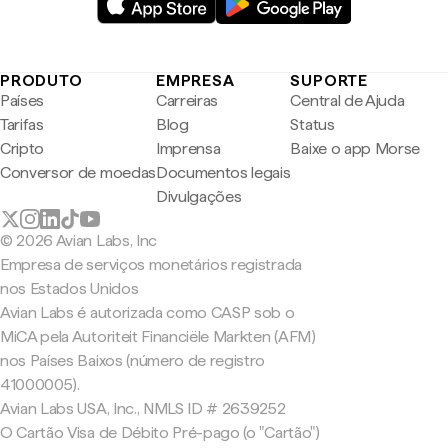
PRODUTO
EMPRESA
SUPORTE
Países
Carreiras
Central de Ajuda
Tarifas
Blog
Status
Cripto
Imprensa
Baixe o app Morse
Conversor de moedas
Documentos legais
Divulgações
© 2026 Avian Labs, Inc
Empresa de serviços monetários registrada
nos Estados Unidos
Avian Labs é autorizada como CASP sob o
MiCA pela Autoriteit Financiële Markten (AFM)
nos Países Baixos (número de registro
41000005).
Avian Labs USA, Inc., NMLS ID # 2639252
O Cartão Visa de Débito Pré-pago (o "Cartão")