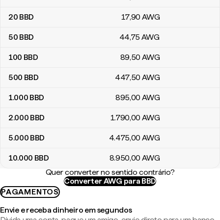
20
BBD
17
,90
AWG
50
BBD
44
,75
AWG
100
BBD
89
,50
AWG
500
BBD
447
,50
AWG
1.000
BBD
895
,00
AWG
2.000
BBD
1.790
,00
AWG
5.000
BBD
4.475
,00
AWG
10.000
BBD
8.950
,00
AWG
Quer converter no sentido contrário?
Converter AWG para BBD
PAGAMENTOS
Envie e receba dinheiro em segundos
Divida uma conta, pague um amigo, envie direto para um banco