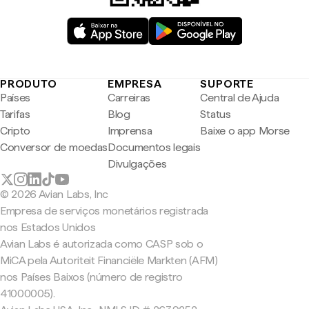
PRODUTO
EMPRESA
SUPORTE
Países
Carreiras
Central de Ajuda
Tarifas
Blog
Status
Cripto
Imprensa
Baixe o app Morse
Conversor de moedas
Documentos legais
Divulgações
© 2026 Avian Labs, Inc
Empresa de serviços monetários registrada
nos Estados Unidos
Avian Labs é autorizada como CASP sob o
MiCA pela Autoriteit Financiële Markten (AFM)
nos Países Baixos (número de registro
41000005).