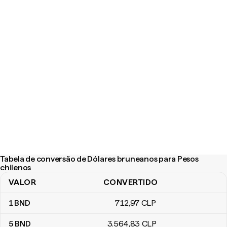
Tabela de conversão de Dólares bruneanos para Pesos
chilenos
VALOR
CONVERTIDO
Tabela de conversão de Dólares bruneanos para Pesos chilenos
1
BND
712
,97
CLP
5
BND
3.564
,83
CLP