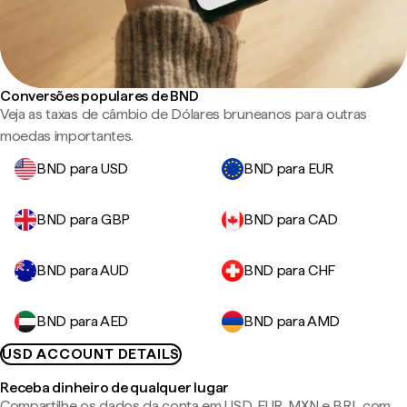
Conversões populares de BND
Veja as taxas de câmbio de Dólares bruneanos para outras
moedas importantes.
BND para USD
BND para EUR
BND para GBP
BND para CAD
BND para AUD
BND para CHF
BND para AED
BND para AMD
USD ACCOUNT DETAILS
Receba dinheiro de qualquer lugar
Compartilhe os dados da conta em USD, EUR, MXN e BRL com