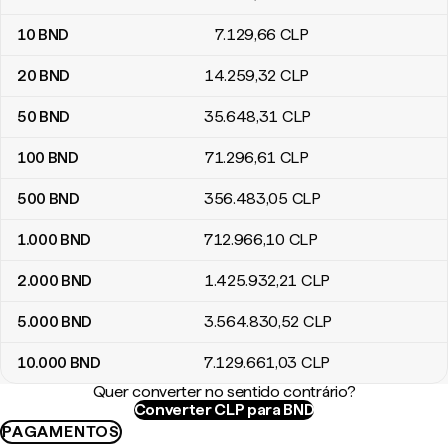
10
BND
7.129
,66
CLP
20
BND
14.259
,32
CLP
50
BND
35.648
,31
CLP
100
BND
71.296
,61
CLP
500
BND
356.483
,05
CLP
1.000
BND
712.966
,10
CLP
2.000
BND
1.425.932
,21
CLP
5.000
BND
3.564.830
,52
CLP
10.000
BND
7.129.661
,03
CLP
Quer converter no sentido contrário?
Converter CLP para BND
PAGAMENTOS