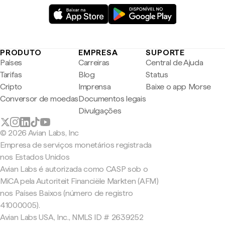
PRODUTO
EMPRESA
SUPORTE
Países
Carreiras
Central de Ajuda
Tarifas
Blog
Status
Cripto
Imprensa
Baixe o app Morse
Conversor de moedas
Documentos legais
Divulgações
© 2026 Avian Labs, Inc
Empresa de serviços monetários registrada
nos Estados Unidos
Avian Labs é autorizada como CASP sob o
MiCA pela Autoriteit Financiële Markten (AFM)
nos Países Baixos (número de registro
41000005).
Avian Labs USA, Inc., NMLS ID # 2639252