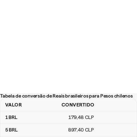
Tabela de conversão de Reais brasileiros para Pesos chilenos
VALOR
CONVERTIDO
Tabela de conversão de Reais brasileiros para Pesos chilenos
1
BRL
179
,48
CLP
5
BRL
897
,40
CLP