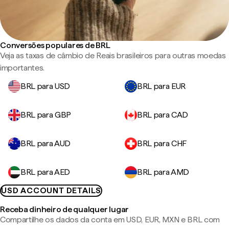
Conversões populares de BRL
Veja as taxas de câmbio de Reais brasileiros para outras moedas
importantes.
BRL para USD
BRL para EUR
BRL para GBP
BRL para CAD
BRL para AUD
BRL para CHF
BRL para AED
BRL para AMD
USD ACCOUNT DETAILS
Receba dinheiro de qualquer lugar
Compartilhe os dados da conta em USD, EUR, MXN e BRL com