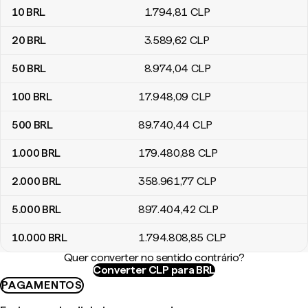
10
BRL
1.794
,81
CLP
20
BRL
3.589
,62
CLP
50
BRL
8.974
,04
CLP
100
BRL
17.948
,09
CLP
500
BRL
89.740
,44
CLP
1.000
BRL
179.480
,88
CLP
2.000
BRL
358.961
,77
CLP
5.000
BRL
897.404
,42
CLP
10.000
BRL
1.794.808
,85
CLP
Quer converter no sentido contrário?
Converter CLP para BRL
PAGAMENTOS