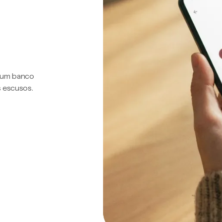
a um banco
s escusos.