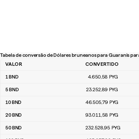
Tabela de conversão de Dólares bruneanos para Guaranis pa
VALOR
CONVERTIDO
Tabela de conversão de Dólares bruneanos para Guaranis parag
1
BND
4.650
,58
PYG
5
BND
23.252
,89
PYG
10
BND
46.505
,79
PYG
20
BND
93.011
,58
PYG
50
BND
232.528
,95
PYG