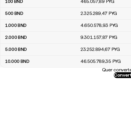
100
BND
465.057
,89
PYG
500
BND
2.325.289
,47
PYG
1.000
BND
4.650.578
,93
PYG
2.000
BND
9.301.157
,87
PYG
5.000
BND
23.252.894
,67
PYG
10.000
BND
46.505.789
,35
PYG
Quer converte
Convert