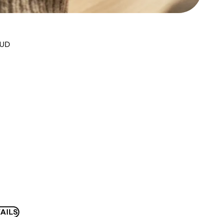
AUD
AILS