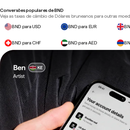
Conversões populares de BND
Veja as taxas de câmbio de Dólares bruneanos para outras moed
BND para USD
BND para EUR
BN
BND para CHF
BND para AED
BN