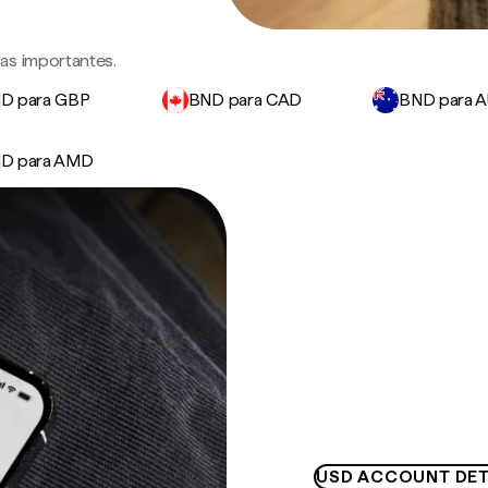
as importantes.
D para GBP
BND para CAD
BND para 
D para AMD
USD ACCOUNT DET