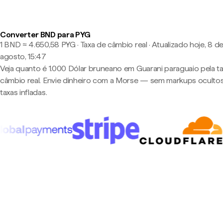
Converter BND para PYG
1 BND ≈ 4.650,58 PYG · Taxa de câmbio real
·
Atualizado hoje, 8 d
agosto, 15:47
Veja quanto é 1.000 Dólar bruneano em Guarani paraguaio pela t
câmbio real. Envie dinheiro com a Morse — sem markups oculto
taxas infladas.