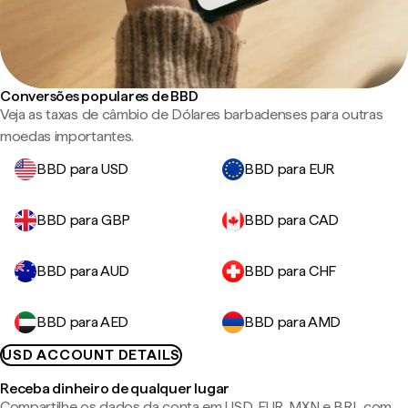
Conversões populares de BBD
Veja as taxas de câmbio de Dólares barbadenses para outras
moedas importantes.
BBD para USD
BBD para EUR
BBD para GBP
BBD para CAD
BBD para AUD
BBD para CHF
BBD para AED
BBD para AMD
USD ACCOUNT DETAILS
Receba dinheiro de qualquer lugar
Compartilhe os dados da conta em USD, EUR, MXN e BRL com