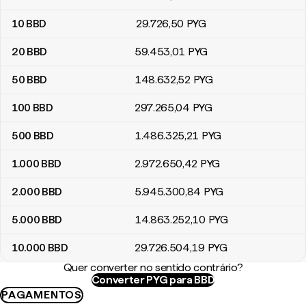
10
BBD
29.726
,50
PYG
20
BBD
59.453
,01
PYG
50
BBD
148.632
,52
PYG
100
BBD
297.265
,04
PYG
500
BBD
1.486.325
,21
PYG
1.000
BBD
2.972.650
,42
PYG
2.000
BBD
5.945.300
,84
PYG
5.000
BBD
14.863.252
,10
PYG
10.000
BBD
29.726.504
,19
PYG
Quer converter no sentido contrário?
Converter PYG para BBD
PAGAMENTOS