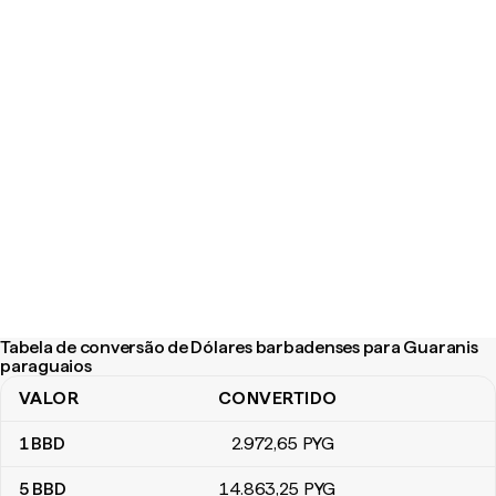
Tabela de conversão de Dólares barbadenses para Guaranis
paraguaios
VALOR
CONVERTIDO
Tabela de conversão de Dólares barbadenses para Guaranis par
1
BBD
2.972
,65
PYG
5
BBD
14.863
,25
PYG