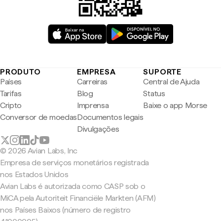
PRODUTO
EMPRESA
SUPORTE
Países
Carreiras
Central de Ajuda
Tarifas
Blog
Status
Cripto
Imprensa
Baixe o app Morse
Conversor de moedas
Documentos legais
Divulgações
© 2026 Avian Labs, Inc
Empresa de serviços monetários registrada
nos Estados Unidos
Avian Labs é autorizada como CASP sob o
MiCA pela Autoriteit Financiële Markten (AFM)
nos Países Baixos (número de registro