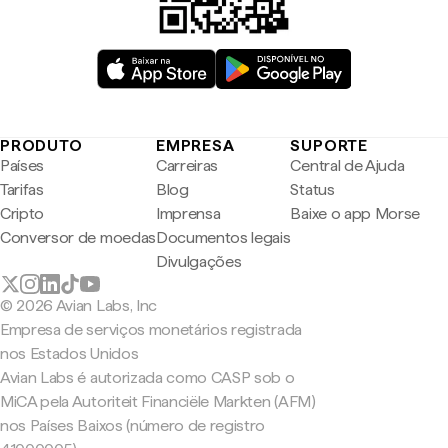
PRODUTO
EMPRESA
SUPORTE
Países
Carreiras
Central de Ajuda
Tarifas
Blog
Status
Cripto
Imprensa
Baixe o app Morse
Conversor de moedas
Documentos legais
Divulgações
© 2026 Avian Labs, Inc
Empresa de serviços monetários registrada
nos Estados Unidos
Avian Labs é autorizada como CASP sob o
MiCA pela Autoriteit Financiële Markten (AFM)
nos Países Baixos (número de registro