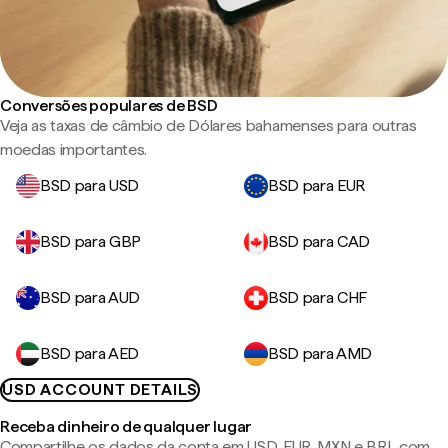
Conversões populares de BSD
Veja as taxas de câmbio de Dólares bahamenses para outras
moedas importantes.
BSD para USD
BSD para EUR
BSD para GBP
BSD para CAD
BSD para AUD
BSD para CHF
BSD para AED
BSD para AMD
USD ACCOUNT DETAILS
Receba dinheiro de qualquer lugar
Compartilhe os dados da conta em USD, EUR, MXN e BRL com