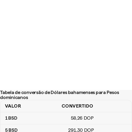
Tabela de conversão de Dólares bahamenses para Pesos
dominicanos
VALOR
CONVERTIDO
Tabela de conversão de Dólares bahamenses para Pesos domin
1
BSD
58
,26
DOP
5
BSD
291
,30
DOP