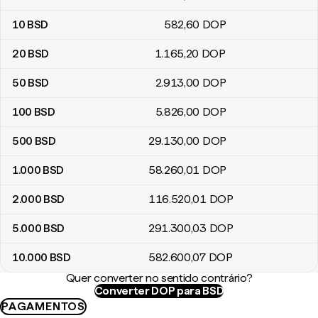
10
BSD
582
,60
DOP
20
BSD
1.165
,20
DOP
50
BSD
2.913
,00
DOP
100
BSD
5.826
,00
DOP
500
BSD
29.130
,00
DOP
1.000
BSD
58.260
,01
DOP
2.000
BSD
116.520
,01
DOP
5.000
BSD
291.300
,03
DOP
10.000
BSD
582.600
,07
DOP
Quer converter no sentido contrário?
Converter DOP para BSD
PAGAMENTOS