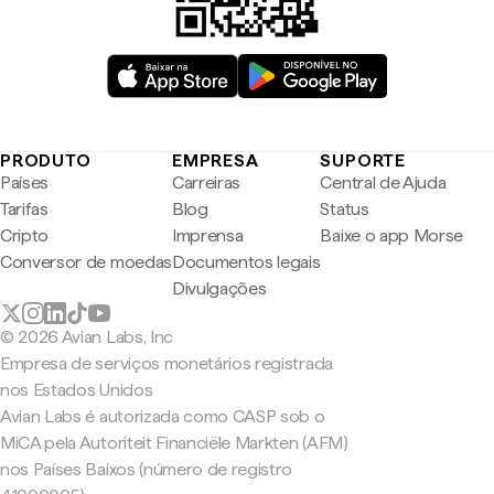
PRODUTO
EMPRESA
SUPORTE
Países
Carreiras
Central de Ajuda
Tarifas
Blog
Status
Cripto
Imprensa
Baixe o app Morse
Conversor de moedas
Documentos legais
Divulgações
© 2026 Avian Labs, Inc
Empresa de serviços monetários registrada
nos Estados Unidos
Avian Labs é autorizada como CASP sob o
MiCA pela Autoriteit Financiële Markten (AFM)
nos Países Baixos (número de registro