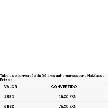
Tabela de conversão de Dólares bahamenses para Nakfas da
Eritreia
VALOR
CONVERTIDO
Tabela de conversão de Dólares bahamenses para Nakfas da Erit
1
BSD
15
,00
ERN
5
BSD
75
,00
ERN