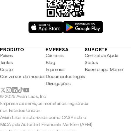
PRODUTO
EMPRESA
SUPORTE
Países
Carreiras
Central de Ajuda
Tarifas
Blog
Status
Cripto
Imprensa
Baixe o app Morse
Conversor de moedas
Documentos legais
Divulgações
© 2026 Avian Labs, Inc
Empresa de serviços monetários registrada
nos Estados Unidos
Avian Labs é autorizada como CASP sob o
MiCA pela Autoriteit Financiële Markten (AFM)