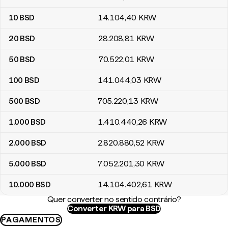
10
BSD
14.104
,40
KRW
20
BSD
28.208
,81
KRW
50
BSD
70.522
,01
KRW
100
BSD
141.044
,03
KRW
500
BSD
705.220
,13
KRW
1.000
BSD
1.410.440
,26
KRW
2.000
BSD
2.820.880
,52
KRW
5.000
BSD
7.052.201
,30
KRW
10.000
BSD
14.104.402
,61
KRW
Quer converter no sentido contrário?
Converter KRW para BSD
PAGAMENTOS