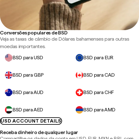
Conversões populares de BSD
Veja as taxas de câmbio de Dólares bahamenses para outras
moedas importantes.
BSD para USD
BSD para EUR
BSD para GBP
BSD para CAD
BSD para AUD
BSD para CHF
BSD para AED
BSD para AMD
USD ACCOUNT DETAILS
Receba dinheiro de qualquer lugar
Compartilhe os dados da conta em USD, EUR, MXN e BRL com