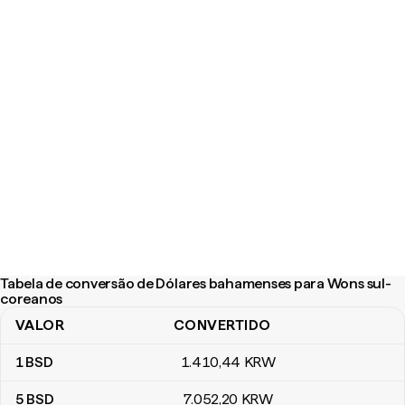
Tabela de conversão de Dólares bahamenses para Wons sul-
coreanos
VALOR
CONVERTIDO
Tabela de conversão de Dólares bahamenses para Wons sul-co
1
BSD
1.410
,44
KRW
5
BSD
7.052
,20
KRW