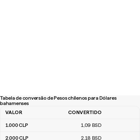
Tabela de conversão de Pesos chilenos para Dólares
bahamenses
VALOR
CONVERTIDO
Tabela de conversão de Pesos chilenos para Dólares bahamens
1.000
CLP
1
,09
BSD
2.000
CLP
2
,18
BSD