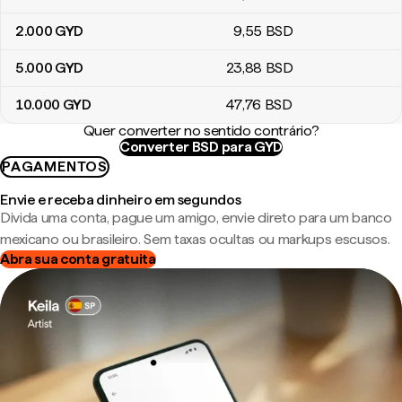
2.000
GYD
9
,55
BSD
5.000
GYD
23
,88
BSD
10.000
GYD
47
,76
BSD
Quer converter no sentido contrário?
Converter BSD para GYD
PAGAMENTOS
Envie e receba dinheiro em segundos
Divida uma conta, pague um amigo, envie direto para um banco
mexicano ou brasileiro. Sem taxas ocultas ou markups escusos.
Abra sua conta gratuita