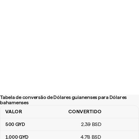
Tabela de conversão de Dólares guianenses para Dólares
bahamenses
VALOR
CONVERTIDO
Tabela de conversão de Dólares guianenses para Dólares baha
500
GYD
2
,39
BSD
1.000
GYD
4
,78
BSD